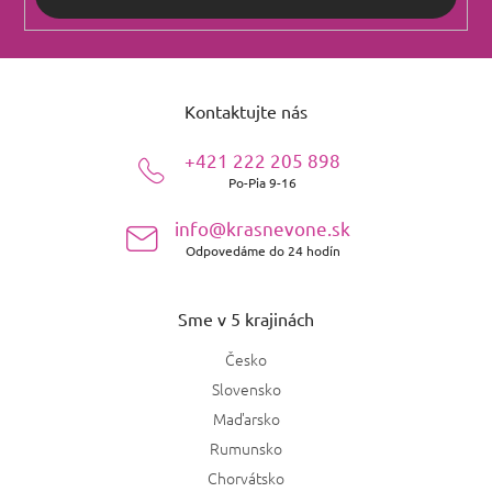
Z
á
Kontaktujte nás
p
ä
+421 222 205 898
t
Po-Pia 9-16
i
e
info@krasnevone.sk
Odpovedáme do 24 hodín
Sme v 5 krajinách
Česko
Slovensko
Maďarsko
Rumunsko
Chorvátsko