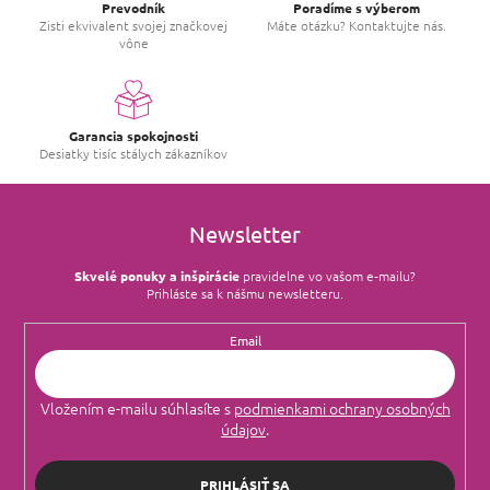
e
p
Prevodník
Poradíme s výberom
r
Zisti ekvivalent svojej značkovej
Máte otázku? Kontaktujte nás.
vône
v
k
y
v
ý
Garancia spokojnosti
p
Desiatky tisíc stálych zákazníkov
i
s
u
Newsletter
Skvelé ponuky a inšpirácie
pravidelne vo vašom e‑mailu?
Prihláste sa k nášmu newsletteru.
Email
Vložením e-mailu súhlasíte s
podmienkami ochrany osobných
údajov
.
PRIHLÁSIŤ SA