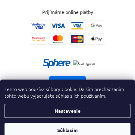
Prijímáme online platby
Vrátiť tovar
Tento web používa súbory Cookie. Ďalším prechádzaním
tohto webu vyjadrujete súhlas s ich používaním.
Nastavenie
Copyright 2026
. Všetky práva vyhradené.
krasnevone.sk
Prevodník
Súhlasím
Vytvoril Shoptet Premium
&
Parfumov