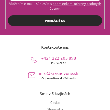
Vložením e-mailu súhlasíte s
podmienkami ochrany osobných
údajov
.
PRIHLÁSIŤ SA
Z
á
Kontaktujte nás
p
ä
+421 222 205 898
t
Po-Pia 9-16
i
e
info@krasnevone.sk
Odpovedáme do 24 hodín
Sme v 5 krajinách
Česko
Slovensko