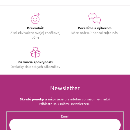
Prevodník
Poradíme s výberom
Zisti ekvivalent svojej značkovej
Máte otázku? Kontaktujte nás.
vône
Garancia spokojnosti
Desiatky tisíc stálych zákazníkov
Newsletter
Skvelé ponuky a inšpirácie
pravidelne vo vašom e‑mailu?
Prihláste sa k nášmu newsletteru.
Email