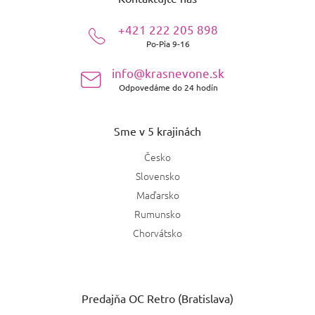
p
ä
+421 222 205 898
t
Po-Pia 9-16
i
e
info@krasnevone.sk
Odpovedáme do 24 hodín
Sme v 5 krajinách
Česko
Slovensko
Maďarsko
Rumunsko
Chorvátsko
Predajňa OC Retro (Bratislava)