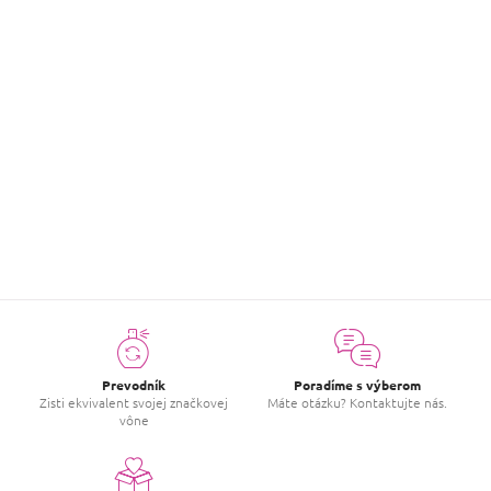
Vonný
Hypno Casa - Oro & Mirra Wash
sprej na textil 250 ml
€10,40
Do košíka
položiek celkom
10
O
v
l
á
d
a
c
Prevodník
Poradíme s výberom
i
Zisti ekvivalent svojej značkovej
Máte otázku? Kontaktujte nás.
vône
e
p
r
v