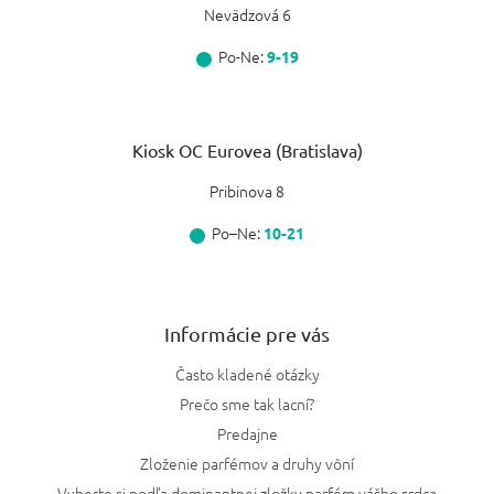
Nevädzová 6
Po-Ne:
9-19
Kiosk OC Eurovea (Bratislava)
Pribinova 8
Po–Ne:
10-21
Informácie pre vás
Často kladené otázky
Prečo sme tak lacní?
Predajne
Zloženie parfémov a druhy vôní
Vyberte si podľa dominantnej zložky parfém vášho srdca