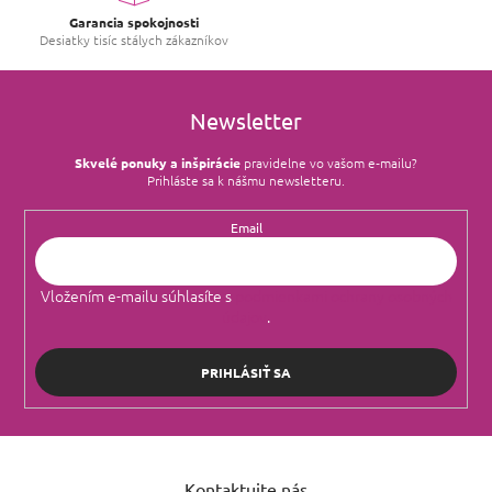
k
Garancia spokojnosti
y
Desiatky tisíc stálych zákazníkov
v
ý
p
i
Newsletter
s
u
Skvelé ponuky a inšpirácie
pravidelne vo vašom e‑mailu?
Prihláste sa k nášmu newsletteru.
Email
Vložením e-mailu súhlasíte s
podmienkami ochrany osobných
údajov
.
PRIHLÁSIŤ SA
Z
á
Kontaktujte nás