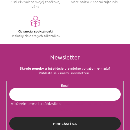
r
Zisti ekvivalent svojej značkovej
Máte otázku? Kontaktujte nás.
vône
v
k
y
v
ý
Garancia spokojnosti
p
Desiatky tisíc stálych zákazníkov
i
s
u
Newsletter
Skvelé ponuky a inšpirácie
pravidelne vo vašom e‑mailu?
Prihláste sa k nášmu newsletteru.
Email
Vložením e-mailu súhlasíte s
podmienkami ochrany osobných
údajov
.
PRIHLÁSIŤ SA