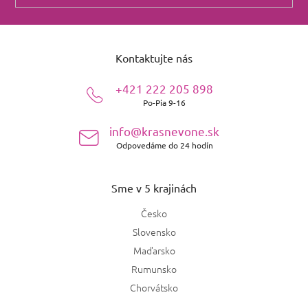
Z
á
Kontaktujte nás
p
ä
+421 222 205 898
t
Po-Pia 9-16
i
e
info@krasnevone.sk
Odpovedáme do 24 hodín
Sme v 5 krajinách
Česko
Slovensko
Maďarsko
Rumunsko
Chorvátsko