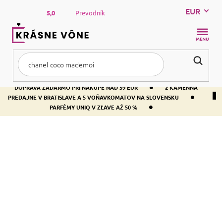
Prejsť
EUR
na
5,0
Prevodník
obsah
NÁKUP
KOŠÍK
•
DOPRAVA ZADARMO PRI NÁKUPE NAD 59 EUR
2 KAMENNÁ
•
PREDAJNE V BRATISLAVE A 5 VOŇAVKOMATOV NA SLOVENSKU
•
PARFÉMY UNIQ V ZĽAVE AŽ 50 %
Domov
Parfémy na pranie
PARFÉMY NA PRANIE
Pracie gély
Aviváže