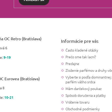
a OC Retro (Bratislava)
Informácie pre vás
vá 6
Často kladené otázky
Prečo sme tak lacní?
e:
9-19
Predajne
Zloženie parfémov a druhy vô
Vyberte si podľa dominantnej 
C Eurovea (Bratislava)
parfém vášho srdca
a 8
Mám darčekový poukaz
Spôsob doručenia a platby
Ne:
10-21
Vrátenie tovaru
Obchodné podmienky