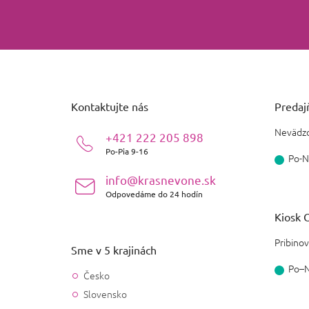
Z
á
p
ä
Kontaktujte nás
Predajň
t
i
Nevädzo
+421 222 205 898
e
Po-Pia 9-16
Po-N
info@krasnevone.sk
Odpovedáme do 24 hodín
Kiosk O
Pribinov
Sme v 5 krajinách
Po–
Česko
Slovensko