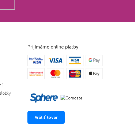
Prijímáme online platby
ní
zložky
Vrátiť tovar