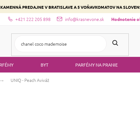
 KAMENNÁ PREDAJNE V BRATISLAVE A 5 VOŇAVKOMATOV NA SLOVE
+421 222 205 898
info@krasnevone.sk
dajne
Zloženie parfémov a druhy vôní
Vyberte si podľa domina
Hodnotenie 
RFÉMY
BYT
PARFÉMY NA PRANIE
UNIQ - Peach
Aviváž
UNIQ - Peach
Av
Broskyňa
Ovocná
Orientálna
ZĽAVA 15 %
UNIQÁTNA
CENA