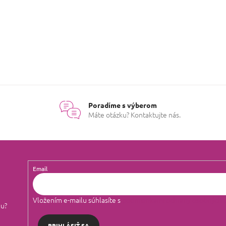
Poradíme s výberom
Máte otázku? Kontaktujte nás.
Email
Vložením e-mailu súhlasíte s
podmienkami ochrany osobných 
lu?
PRIHLÁSIŤ SA