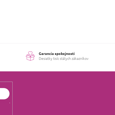
Garancia spokojnosti
Desiatky tisíc stálych zákazníkov
údajov
.