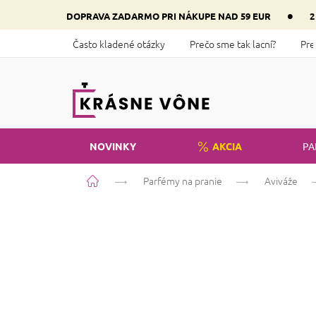
Prejsť
•
DOPRAVA ZADARMO PRI NÁKUPE NAD 59 EUR
2
na
obsah
Často kladené otázky
Prečo sme tak lacní?
Pre
NOVINKY
AKCIA
PA
Domov
Parfémy na pranie
Aviváže