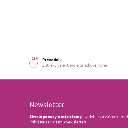
Korenená
Prevodník
Zisti ekvivalent svojej značkovej vône
Newsletter
pravidelne vo vašom e‑mai
Skvelé ponuky a inšpirácie
Prihláste sa k nášmu newsletteru.