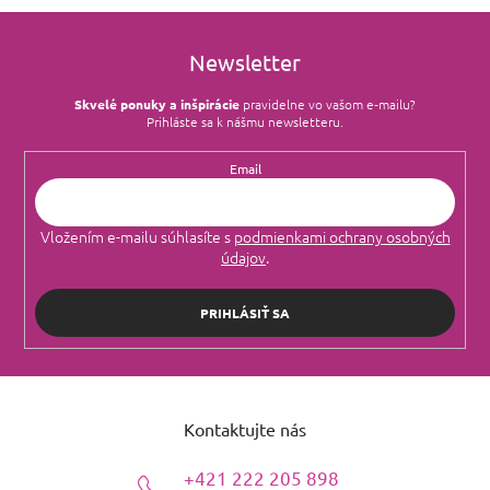
ý
p
i
Newsletter
s
u
Skvelé ponuky a inšpirácie
pravidelne vo vašom e‑mailu?
Prihláste sa k nášmu newsletteru.
Email
Vložením e-mailu súhlasíte s
podmienkami ochrany osobných
údajov
.
PRIHLÁSIŤ SA
Z
á
Kontaktujte nás
p
ä
+421 222 205 898
t