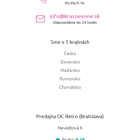
Po-Pia 9-16
i
e
info@krasnevone.sk
Odpovedáme do 24 hodín
Sme v 5 krajinách
Česko
Slovensko
Maďarsko
Rumunsko
Chorvátsko
Predajňa OC Retro (Bratislava)
Nevädzová 6
Po-Ne:
9-19