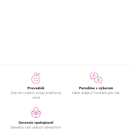
o
Bambucké maslo
maslo s vitamínom E
v
€3,50
Detail
položiek celkom
1
O
v
l
á
d
a
c
Prevodník
Poradíme s výberom
i
Zisti ekvivalent svojej značkovej
Máte otázku? Kontaktujte nás.
vône
e
p
r
v
k
Garancia spokojnosti
y
Desiatky tisíc stálych zákazníkov
v