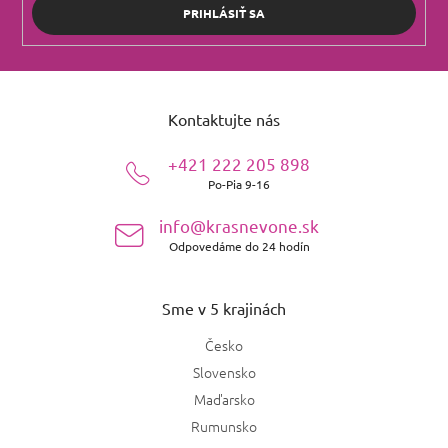
PRIHLÁSIŤ SA
Z
á
Kontaktujte nás
p
ä
+421 222 205 898
t
Po-Pia 9-16
i
e
info@krasnevone.sk
Odpovedáme do 24 hodín
Sme v 5 krajinách
Česko
Slovensko
Maďarsko
Rumunsko