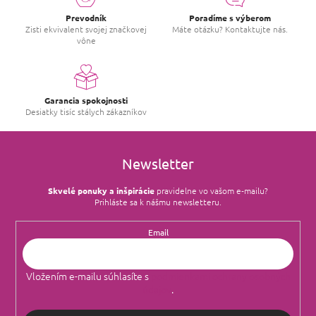
a
c
Prevodník
Poradíme s výberom
i
Zisti ekvivalent svojej značkovej
Máte otázku? Kontaktujte nás.
vône
e
p
r
v
k
Garancia spokojnosti
y
Desiatky tisíc stálych zákazníkov
v
ý
p
i
Newsletter
s
u
Skvelé ponuky a inšpirácie
pravidelne vo vašom e‑mailu?
Prihláste sa k nášmu newsletteru.
Email
Vložením e-mailu súhlasíte s
podmienkami ochrany osobných
údajov
.