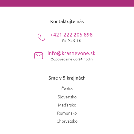
Z
á
Kontaktujte nás
p
ä
+421 222 205 898
t
Po-Pia 9-16
i
e
info@krasnevone.sk
Odpovedáme do 24 hodín
Sme v 5 krajinách
Česko
Slovensko
Maďarsko
Rumunsko
Chorvátsko