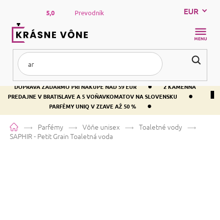
Prejsť
EUR
na
5,0
Prevodník
obsah
NÁKUP
KOŠÍK
•
DOPRAVA ZADARMO PRI NÁKUPE NAD 59 EUR
2 KAMENNÁ
•
PREDAJNE V BRATISLAVE A 5 VOŇAVKOMATOV NA SLOVENSKU
•
PARFÉMY UNIQ V ZĽAVE AŽ 50 %
Domov
Parfémy
Vôňe unisex
Toaletné vody
SAPHIR - Petit Grain
Toaletná voda
SAPHIR - Petit Grain
Toaletná
voda
Priemerné
1 hodnotenie
Podrobnosti hodnotenia
Značka:
SAPHIR
hodnotenie
produktu