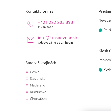
p
ä
Kontaktujte nás
Predajň
t
i
Nevädzo
+421 222 205 898
e
Po-Pia 9-16
Po-N
info@krasnevone.sk
Odpovedáme do 24 hodín
Kiosk O
Pribinov
Sme v 5 krajinách
Po–
Česko
Slovensko
Maďarsko
Rumunsko
Chorvátsko