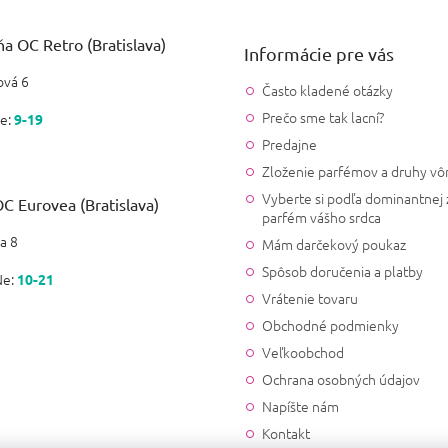
a OC Retro (Bratislava)
Informácie pre vás
vá 6
Často kladené otázky
Prečo sme tak lacní?
e:
9-19
Predajne
Zloženie parfémov a druhy vô
Vyberte si podľa dominantnej 
C Eurovea (Bratislava)
parfém vášho srdca
a 8
Mám darčekový poukaz
Spôsob doručenia a platby
Ne:
10-21
Vrátenie tovaru
Obchodné podmienky
Veľkoobchod
Ochrana osobných údajov
Napíšte nám
Kontakt