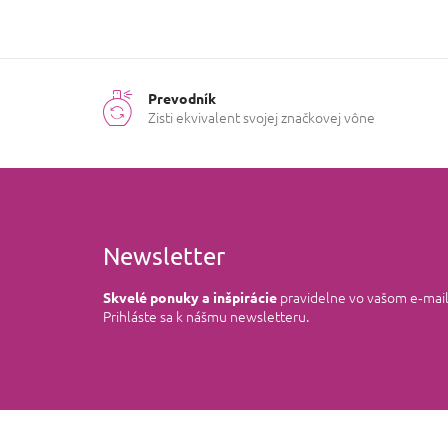
Prevodník
Zisti ekvivalent svojej značkovej vône
Newsletter
pravidelne vo vašom e‑mai
Skvelé ponuky a inšpirácie
Prihláste sa k nášmu newsletteru.
Z
á