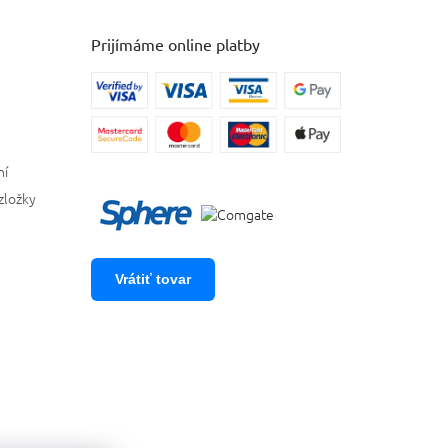
Prijímáme online platby
ní
zložky
Vrátiť tovar