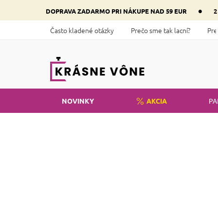
Prejsť
•
DOPRAVA ZADARMO PRI NÁKUPE NAD 59 EUR
2
na
obsah
Často kladené otázky
Prečo sme tak lacní?
Pre
NOVINKY
AKCIA
PA
Domov
Kozmetika
Tvár
Staro
B
o
Cena
č
n
€
4
€
13
ý
p
Eu
a
n