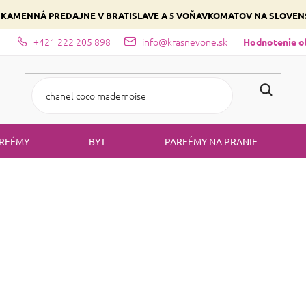
 KAMENNÁ PREDAJNE V BRATISLAVE A 5 VOŇAVKOMATOV NA SLOVE
+421 222 205 898
info@krasnevone.sk
dajne
Zloženie parfémov a druhy vôní
Vyberte si podľa domina
Hodnotenie 
RFÉMY
BYT
PARFÉMY NA PRANIE
stlivosť o očné okolie
STAROSTLIVOSŤ O O
je značka skvelej prírodnej kozmetiky vyrobenej v Lotyšsku
Beauty Jar
rópy. Produkty sa pripravujú na základe najnovších vedeckých výs
a ďalšie prírodné zlož
prírodné esenciálne oleje a maslá,