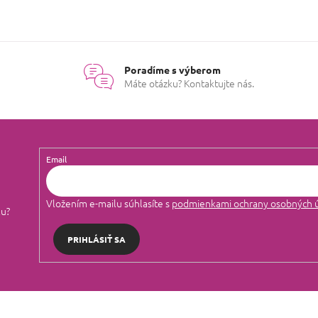
O
v
l
á
Poradíme s výberom
d
Máte otázku? Kontaktujte nás.
a
c
i
e
p
r
Email
v
k
y
Vložením e-mailu súhlasíte s
podmienkami ochrany osobných 
v
lu?
ý
p
PRIHLÁSIŤ SA
i
s
u