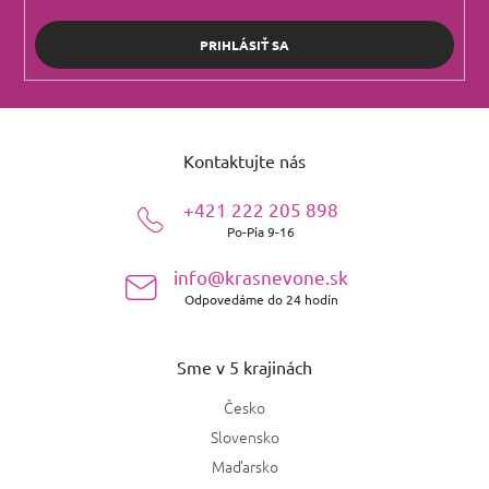
PRIHLÁSIŤ SA
Z
á
Kontaktujte nás
p
ä
+421 222 205 898
t
Po-Pia 9-16
i
e
info@krasnevone.sk
Odpovedáme do 24 hodín
Sme v 5 krajinách
Česko
Slovensko
Maďarsko