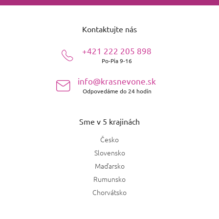
Z
á
Kontaktujte nás
p
ä
+421 222 205 898
t
Po-Pia 9-16
i
e
info@krasnevone.sk
Odpovedáme do 24 hodín
Sme v 5 krajinách
Česko
Slovensko
Maďarsko
Rumunsko
Chorvátsko