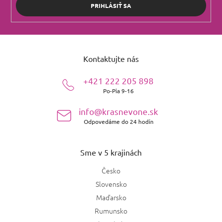
PRIHLÁSIŤ SA
Z
á
Kontaktujte nás
p
ä
+421 222 205 898
t
Po-Pia 9-16
i
e
info@krasnevone.sk
Odpovedáme do 24 hodín
Sme v 5 krajinách
Česko
Slovensko
Maďarsko
Rumunsko