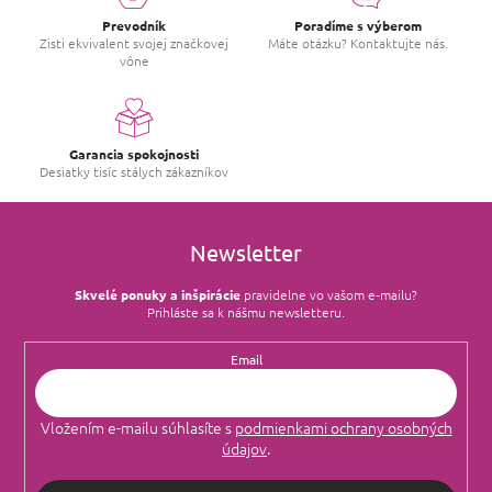
Prevodník
Poradíme s výberom
Zisti ekvivalent svojej značkovej
Máte otázku? Kontaktujte nás.
vône
Garancia spokojnosti
Desiatky tisíc stálych zákazníkov
Newsletter
Skvelé ponuky a inšpirácie
pravidelne vo vašom e‑mailu?
Prihláste sa k nášmu newsletteru.
Email
Vložením e-mailu súhlasíte s
podmienkami ochrany osobných
údajov
.