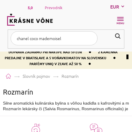
Prejsť
EUR
na
5,0
Prevodník
obsah
NÁKUP
KOŠÍK
•
DOPRAVA ZADARMO PRI NÁKUPE NAD 59 EUR
2 KAMENNÁ
•
PREDAJNE V BRATISLAVE A 5 VOŇAVKOMATOV NA SLOVENSKU
•
PARFÉMY UNIQ V ZĽAVE AŽ 50 %
Domov
Slovník pojmov
Rozmarín
Rozmarín
Silne aromatická kulinárska bylina s vôňou kadidla s kafrovitými a mä
Rozmarín lekársky či (Salvia Rosmarinus, Rosmarinus officinalis) je vž