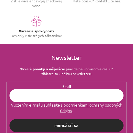
i
Zisti ekvivalent svojej značkovej
Máte otázku? Kontaktujte nás.
vône
e
p
r
v
k
Garancia spokojnosti
y
Desiatky tisíc stálych zákazníkov
v
ý
p
i
Newsletter
s
u
Skvelé ponuky a inšpirácie
pravidelne vo vašom e‑mailu?
Prihláste sa k nášmu newsletteru.
Email
Vložením e-mailu súhlasíte s
podmienkami ochrany osobných
údajov
.
PRIHLÁSIŤ SA