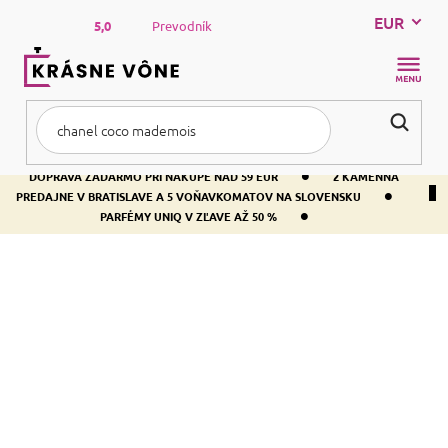
Prejsť
EUR
na
5,0
Prevodník
obsah
NÁKUP
KOŠÍK
•
DOPRAVA ZADARMO PRI NÁKUPE NAD 59 EUR
2 KAMENNÁ
•
PREDAJNE V BRATISLAVE A 5 VOŇAVKOMATOV NA SLOVENSKU
•
PARFÉMY UNIQ V ZĽAVE AŽ 50 %
Domov
Kozmetika
Kúpeľové bomby
KÚPEĽOVÉ BOMBY
R
a
Odporúčame
Najlacnejšie
Najdrahšie
Najpredávanejšie
d
e
Abecedne