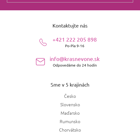
Z
á
Kontaktujte nás
p
ä
+421 222 205 898
t
Po-Pia 9-16
i
e
info@krasnevone.sk
Odpovedáme do 24 hodín
Sme v 5 krajinách
Česko
Slovensko
Maďarsko
Rumunsko
Chorvátsko