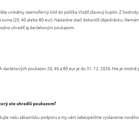
šte unikátny osemciferný kód do políčka Vložiť zľavový kupón. Z hodno
 suma (20, 40 alebo 80 eur). Následne stačí dokončiť objednávku. Nem
možno uhradiť aj darčekovým poukazom.
 darčekových poukazov 20, 40 a 80 eur je do 31. 12. 2026. Nie je možné p
orý ste uhradili poukazom?
ktujte našu zákaznícku podporu a my vám zabezpečíme vystavenie novéh