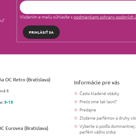
Vložením e-mailu súhlasíte s
podmienkami ochrany osobných 
lu?
PRIHLÁSIŤ SA
a OC Retro (Bratislava)
Informácie pre vás
vá 6
Často kladené otázky
Prečo sme tak lacní?
e:
9-19
Predajne
Zloženie parfémov a druhy vô
Vyberte si podľa dominantnej 
C Eurovea (Bratislava)
parfém vášho srdca