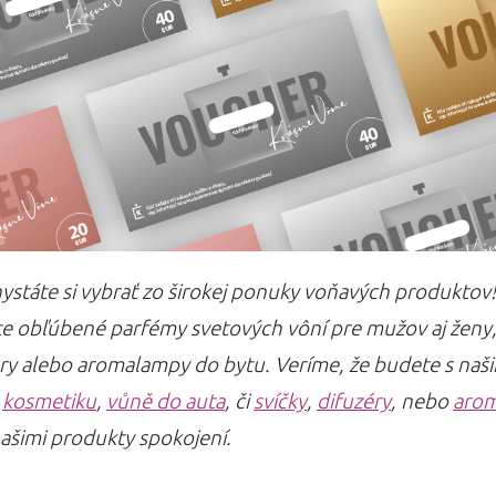
 chystáte si vybrať zo širokej ponuky voňavých produktov
e obľúbené parfémy svetových vôní pre mužov aj ženy
zéry alebo aromalampy do bytu. Veríme, že budete s naš
,
kosmetiku
,
vůně do auta
, či
svíčky
,
difuzéry
, nebo
aro
našimi produkty spokojení.