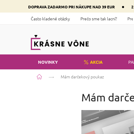
Prejsť
•
DOPRAVA ZADARMO PRI NÁKUPE NAD 39 EUR
2
na
obsah
Často kladené otázky
Prečo sme tak lacní?
Pre
NOVINKY
AKCIA
PA
Domov
Mám darčekový poukaz
Mám darče