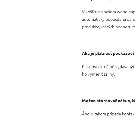
V košíku na našom webe napí
automaticky odpočítaná daná
produkty, ktorých hodnotu 
Aká je platnosť poukazov?
Platnosť aktuálně vydávaných
ho vymeniť za iný.
Možno stornovať nákup, kt
Áno, v takom prípade konta