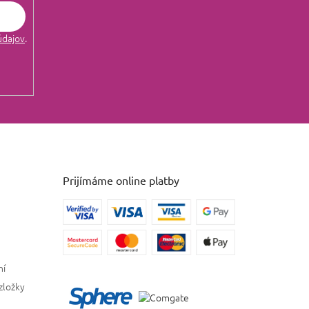
údajov
.
Prijímáme online platby
ní
zložky