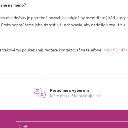
zané na meno?
noty objednávky je potrebné poznať iba originálny osemciferný kód, ktorý 
reto odporúčame jeho starostlivé uschovanie, aby nedošlo k zneužitiu.
 darčekovému poukazu nás môžete kontaktovať na telefóne
+421 951 474
Poradíme s výberom
Máte otázku? Kontaktujte nás.
Email