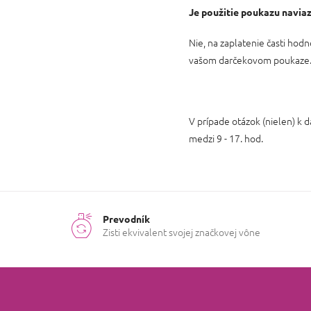
Je použitie poukazu navia
Nie, na zaplatenie časti hod
vašom darčekovom poukaze. P
V prípade otázok (nielen) k
medzi 9 - 17. hod.
Prevodník
Zisti ekvivalent svojej značkovej vône