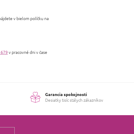
nájdete v bielom políčku na
 679
v pracovné dni v čase
Garancia spokojnosti
Desiatky tisíc stálych zákazníkov