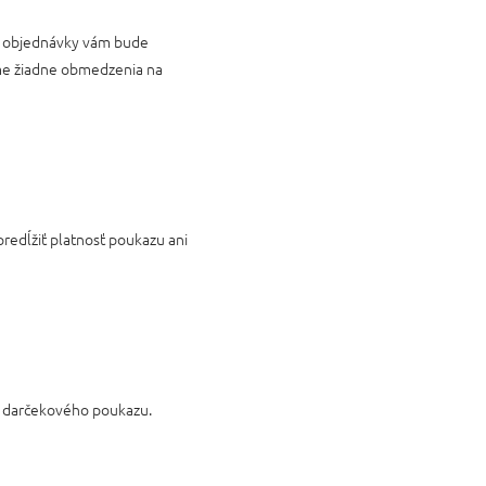
ty objednávky vám bude
áme žiadne obmedzenia na
redĺžiť platnosť poukazu ani
o darčekového poukazu.