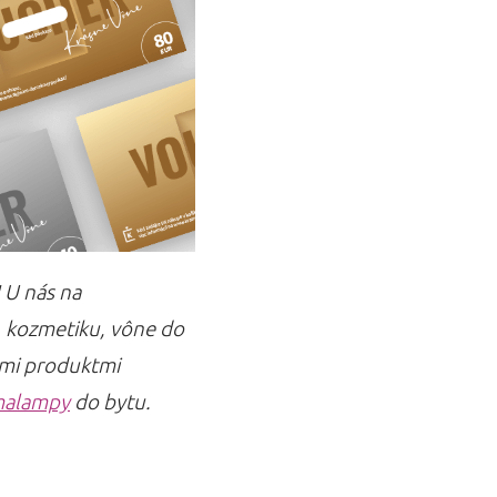
! U nás na
, kozmetiku, vône do
imi produktmi
malampy
do bytu.