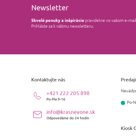
Newsletter
pravidelne vo vašom e‑mai
Skvelé ponuky a inšpirácie
Prihláste sa k nášmu newsletteru.
Z
á
p
ä
Kontaktujte nás
Predajň
t
i
Nevädzo
+421 222 205 898
e
Po-Pia 9-16
Po-N
info@krasnevone.sk
Odpovedáme do 24 hodín
Kiosk O