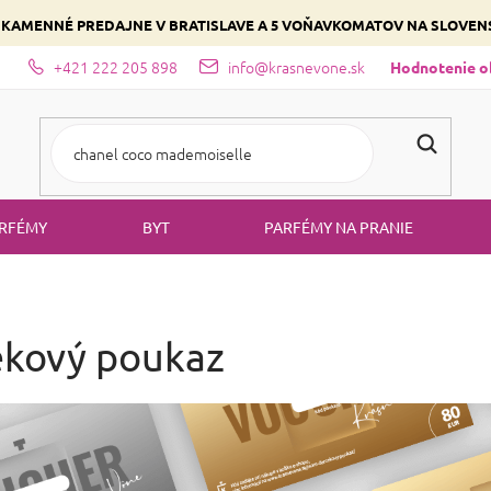
 KAMENNÉ PREDAJNE V BRATISLAVE A 5 VOŇAVKOMATOV NA SLOVE
+421 222 205 898
info@krasnevone.sk
dajne
Zloženie parfémov a druhy vôní
Vyberte si podľa domina
Hodnotenie 
RFÉMY
BYT
PARFÉMY NA PRANIE
kový poukaz