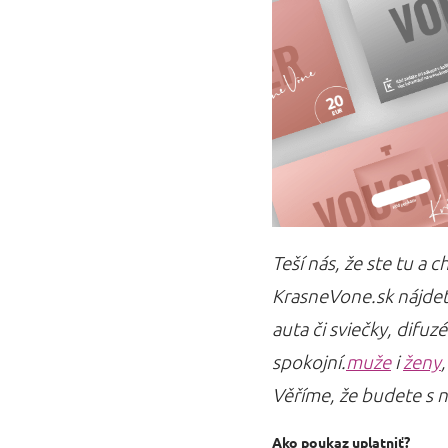
Teší nás, že ste tu a
KrasneVone.sk nájdet
auta či sviečky, difu
spokojní.
muže
i
ženy
Věříme, že budete s 
Ako poukaz uplatniť?