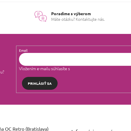
v
l
á
Poradíme s výberom
d
Máte otázku? Kontaktujte nás.
a
c
i
e
p
r
Email
v
k
y
Vložením e-mailu súhlasíte s
podmienkami ochrany osobných 
v
lu?
ý
p
PRIHLÁSIŤ SA
i
s
u
a OC Retro (Bratislava)