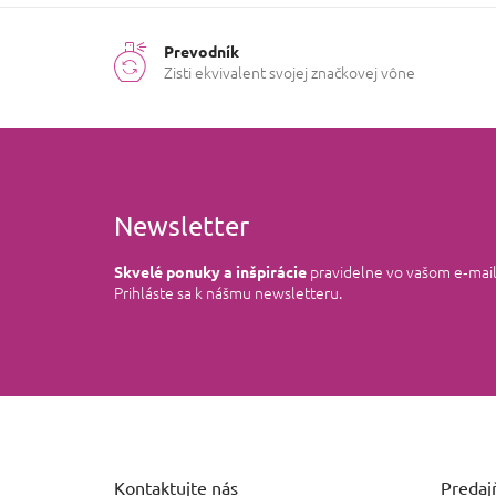
Prevodník
Zisti ekvivalent svojej značkovej vône
Newsletter
pravidelne vo vašom e‑mai
Skvelé ponuky a inšpirácie
Prihláste sa k nášmu newsletteru.
Z
á
p
ä
Kontaktujte nás
Predajň