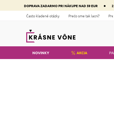
Prejsť
•
DOPRAVA ZADARMO PRI NÁKUPE NAD 59 EUR
2
na
obsah
Často kladené otázky
Prečo sme tak lacní?
Pre
NOVINKY
AKCIA
PA
Domov
Novinky
Kozmetika
B
o
Cena
č
n
€
8
€
22
ý
p
a
R
n
a