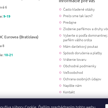
Informácie pre vás
vá 6
Často kladené otázky
Prečo sme tak lacní?
e:
9-19
Predajne
Zloženie parfémov a druhy vô
Vyberte si podľa dominantnej 
C Eurovea (Bratislava)
parfém vášho srdca
a 8
Mám darčekový poukaz
Spôsob doručenia a platby
Ne:
10-21
Vrátenie tovaru
Obchodné podmienky
Veľkoobchod
Ochrana osobných údajov
Napíšte nám
Kontakt
oužíva súbory Cookie. Ďalším prechádzaním tohto webu