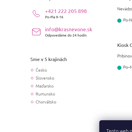
t
i
Nevädzo
+421 222 205 898
e
Po-Pia 9-16
Po-N
info@krasnevone.sk
Odpovedáme do 24 hodín
Kiosk O
Pribinov
Sme v 5 krajinách
Po–
Česko
Slovensko
Maďarsko
Rumunsko
Chorvátsko
Tento web p