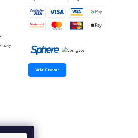
ní
zložky
Vrátiť tovar