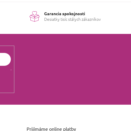
Garancia spokojnosti
Desiatky tisíc stálych zákazníkov
údajov
.
Prijímáme online platby