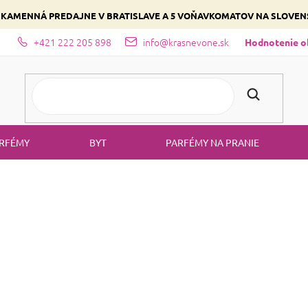
 KAMENNÁ PREDAJNE V BRATISLAVE A 5 VOŇAVKOMATOV NA SLOVE
+421 222 205 898
info@krasnevone.sk
dajne
Zloženie parfémov a druhy vôní
Vyberte si podľa domina
Hodnotenie 
RFÉMY
BYT
PARFÉMY NA PRANIE
KOZMETIK
Máme pre vás množstvo
voňavých noviniek zo svet