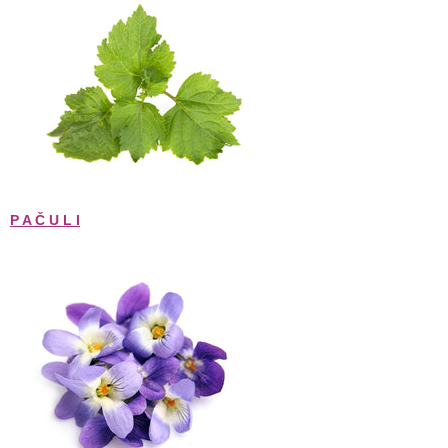
P A Č U L I