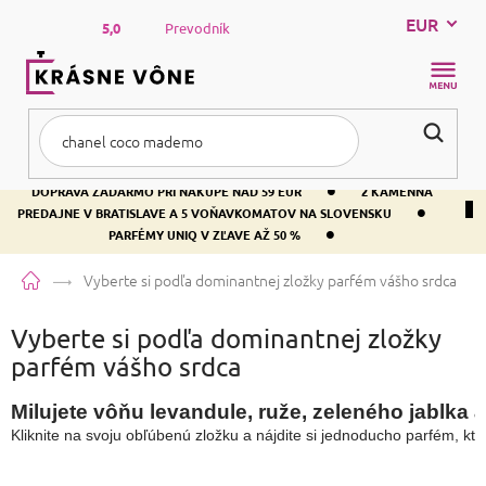
Prejsť
EUR
na
5,0
Prevodník
obsah
NÁKUP
KOŠÍK
•
DOPRAVA ZADARMO PRI NÁKUPE NAD 59 EUR
2 KAMENNÁ
•
PREDAJNE V BRATISLAVE A 5 VOŇAVKOMATOV NA SLOVENSKU
•
PARFÉMY UNIQ V ZĽAVE AŽ 50 %
Domov
Vyberte si podľa dominantnej zložky parfém vášho srdca
Vyberte si podľa dominantnej zložky
parfém vášho srdca
Kliknite na svoju obľúbenú zložku a nájdite si jednoducho parfém, kt