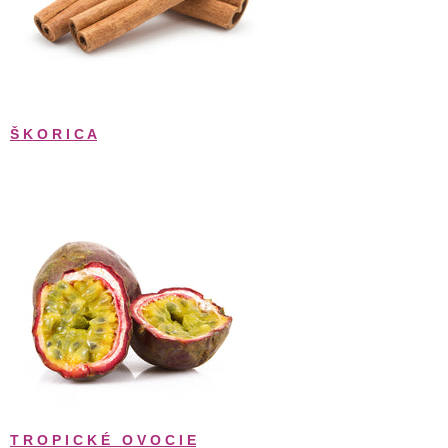
Š K O R I C A
T R O P I C K É   O V O C I E