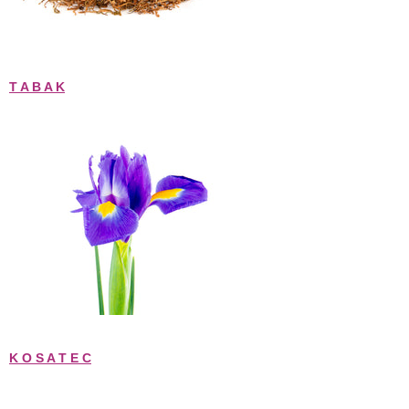
T A B A K
K O S A T E C