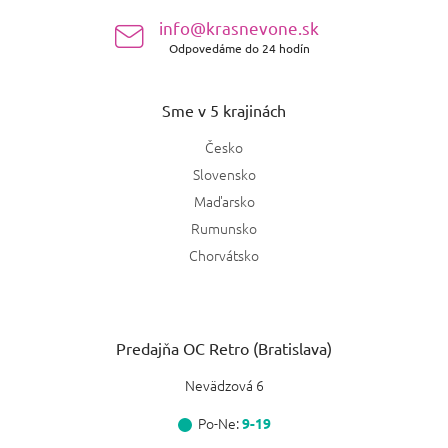
e
info@krasnevone.sk
Odpovedáme do 24 hodín
Sme v 5 krajinách
Česko
Slovensko
Maďarsko
Rumunsko
Chorvátsko
Predajňa OC Retro (Bratislava)
Nevädzová 6
Po-Ne:
9-19