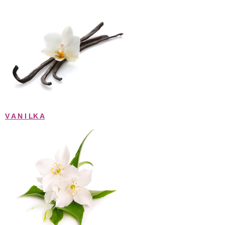
V A N I LK A