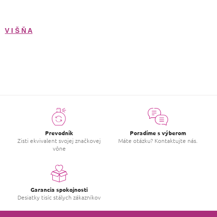
V I Š Ň A
Prevodník
Poradíme s výberom
Zisti ekvivalent svojej značkovej
Máte otázku? Kontaktujte nás.
vône
Garancia spokojnosti
Desiatky tisíc stálych zákazníkov