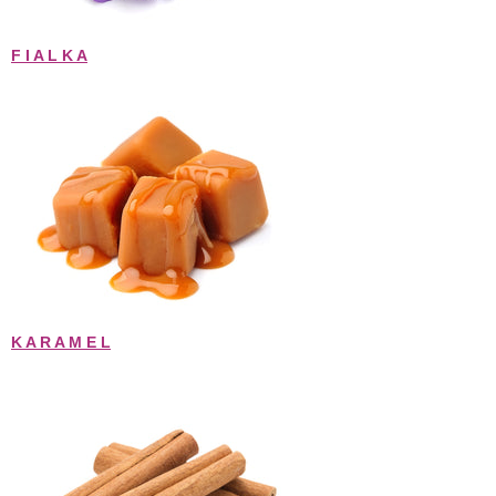
F I A L K A
K A R A M E L