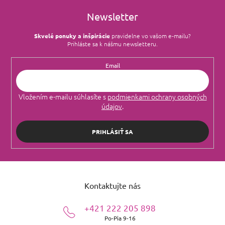
Newsletter
Skvelé ponuky a inšpirácie
pravidelne vo vašom e‑mailu?
Prihláste sa k nášmu newsletteru.
Email
Vložením e-mailu súhlasíte s
podmienkami ochrany osobných
údajov
.
PRIHLÁSIŤ SA
Z
á
Kontaktujte nás
p
ä
+421 222 205 898
t
Po-Pia 9-16
i