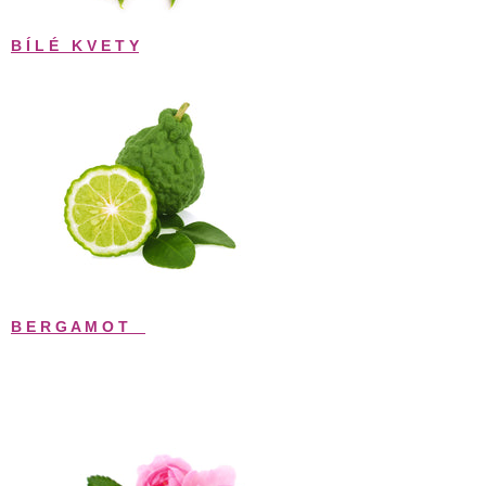
B Í L É   K V E T Y
B E R G A M O T   