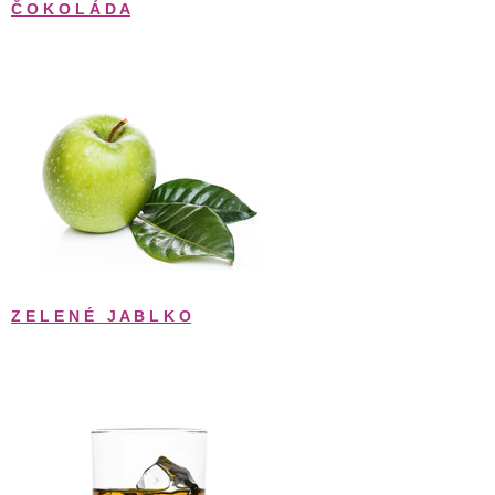
Č O K O L Á D A
Z E L E N É   
J A B L K O