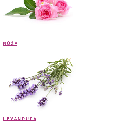
R Ů Ž A
L E V A N D U Ľ A