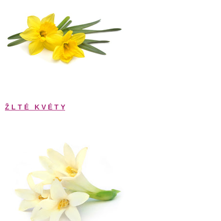
Ž L T É   K V É T Y