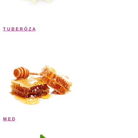
T U B E R Ó Z A
M E D