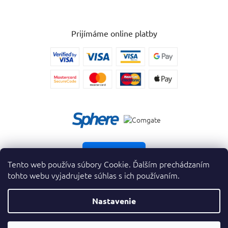
Prijímáme online platby
Vrátiť tovar
Tento web používa súbory Cookie. Ďalším prechádzaním
tohto webu vyjadrujete súhlas s ich používaním.
Nastavenie
Copyright 2026
. Všetky práva vyhradené.
krasnevone.sk
ZAVRIEŤ