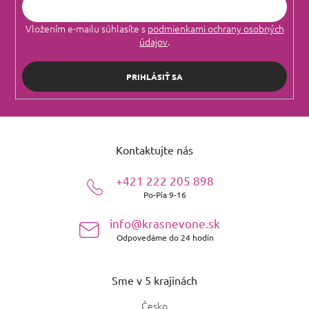
Vložením e-mailu súhlasíte s
podmienkami ochrany osobných
údajov
.
PRIHLÁSIŤ SA
Z
á
Kontaktujte nás
p
ä
+421 222 205 898
t
Po-Pia 9-16
i
e
info@krasnevone.sk
Odpovedáme do 24 hodín
Sme v 5 krajinách
Česko