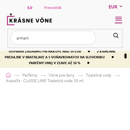
Prejsť
EUR
na
5,0
Prevodník
obsah
NÁKUP
KOŠÍK
•
DOPRAVA ZADARMO PRI NÁKUPE NAD 39 EUR
2 KAMENNÉ
•
PREDAJNE V BRATISLAVE A 5 VOŇAVKOMATOV NA SLOVENSKU
•
PARFÉMY UNIQ V ZĽAVE AŽ 50 %
Domov
Parfémy
Vône pre ženy
Toaletné vody
Arasalfa - CLASSE LIME
Toaletná voda 30 ml
Arasalfa - CLASSE LIME
Toaletná
voda 30 ml
Priemerné
Neohodnotené
Podrobnosti hodnotenia
Značka:
SAPHIR
hodnotenie
produktu