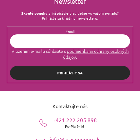
Newsletter
Skvelé ponuky a inšpirácie
pravidelne vo vašom e‑mailu?
Prihláste sa k nášmu newsletteru.
Email
Vložením e-mailu súhlasíte s
podmienkami ochrany osobných
údajov
.
PRIHLÁSIŤ SA
Z
á
Kontaktujte nás
p
ä
+421 222 205 898
t
Po-Pia 9-16
i
e
info@krasnevone.sk