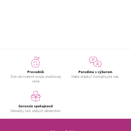
Buďte prvý, kto napíše príspevok k tejto položke.
PRIDAŤ HODNOTENIE
Prevodník
Poradíme s výberom
Zisti ekvivalent svojej značkovej
Máte otázku? Kontaktujte nás.
vône
Garancia spokojnosti
Desiatky tisíc stálych zákazníkov