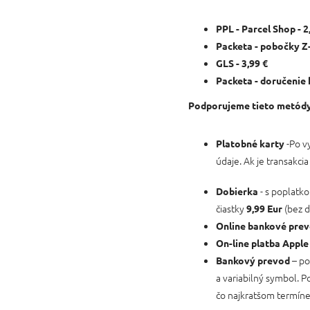
PPL - Parcel Shop - 2
Packeta - pobočky Z-
GLS - 3,99 €
Packeta - doručenie 
Podporujeme tieto metódy 
-Po v
Platobné karty
údaje. Ak je transakc
- s poplat
Dobierka
čiastky
(bez d
9,99 Eur
Online bankové pre
On-line platba Apple
– po
Bankový prevod
a variabilný symbol. P
čo najkratšom termíne.