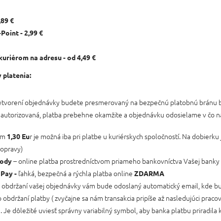
,89 €
Point - 2,99 €
kuriérom na adresu - od 4,49 €
platenia:
ytvorení objednávky budete presmerovaný na bezpečnú platobnú bránu b
ia autorizovaná, platba prebehne okamžite a objednávku odosielame v čo 
kom
r je možná iba pri platbe u kuriérskych spoločností. Na dobierk
1,30 Eu
opravy)
– online platba prostredníctvom priameho bankovníctva Vašej banky
vody
ľahká, bezpečná a rýchla platba online
 Pay -
ZDARMA
 obdržaní vašej objednávky vám bude odoslaný automatický email, kde b
o obdržaní platby ( zvyčajne sa nám transakcia pripíše až nasledujúci prac
 Je dôležité uviesť správny variabilný symbol, aby banka platbu priradila