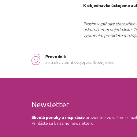
K objednávke účtujeme aut
Prosím vyplňujte starostlivo
uskutočnenej objednávke. To 
vyplnením predídete možný
Prevodník
Zisti ekvivalent svojej značkovej vône
Newsletter
pravidelne vo vašom e‑mai
Skvelé ponuky a inšpirácie
Prihláste sa k nášmu newsletteru.