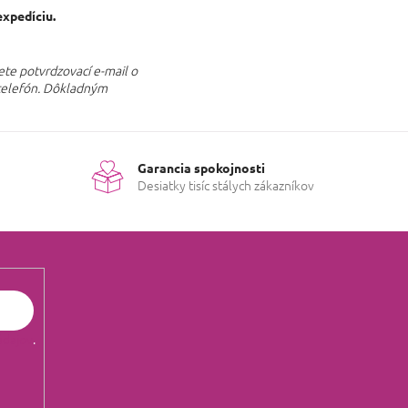
xpedíciu.
ete potvrdzovací e-mail o
a telefón. Dôkladným
Garancia spokojnosti
Desiatky tisíc stálych zákazníkov
údajov
.