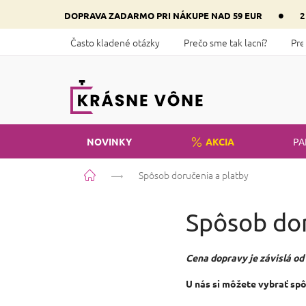
Prejsť
•
DOPRAVA ZADARMO PRI NÁKUPE NAD 59 EUR
2
na
obsah
Často kladené otázky
Prečo sme tak lacní?
Pre
NOVINKY
AKCIA
PA
Domov
Spôsob doručenia a platby
Spôsob dor
Cena dopravy je závislá od
U nás si môžete vybrať sp