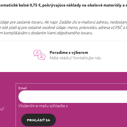
omatické balné 0,75 €, pokrývajúce náklady na obalové materiály a e
 údaje pre zaslanie tovaru. Ak napr. Zadáte zlú e-mailovú adresu, nedostan
isté platí aj pre ostatné osobné údaje: meno, priezvisko, adresa vč.PSČ 
m komplikáciám s dodaním Vami objednaného tovaru.
Poradíme s výberom
Máte otázku? Kontaktujte nás.
Email
Vložením e-mailu súhlasíte s
podmienkami ochrany osobných 
lu?
PRIHLÁSIŤ SA