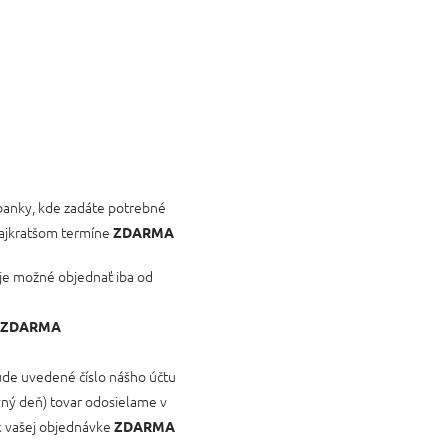
anky, kde zadáte potrebné
najkratšom termíne
ZDARMA
u je možné objednať iba od
ZDARMA
ude uvedené číslo nášho účtu
ovný deň) tovar odosielame v
 k vašej objednávke
ZDARMA