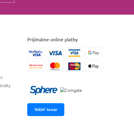
Prijímáme online platby
ní
zložky
Vrátiť tovar