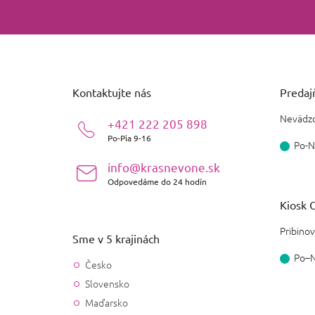
Z
á
p
ä
Kontaktujte nás
Predajň
t
i
Nevädzo
+421 222 205 898
e
Po-Pia 9-16
Po-N
info@krasnevone.sk
Odpovedáme do 24 hodín
Kiosk O
Pribinov
Sme v 5 krajinách
Po–
Česko
Slovensko
Maďarsko