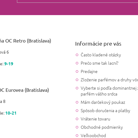
a OC Retro (Bratislava)
Informácie pre vás
vá 6
Často kladené otázky
Prečo sme tak lacní?
e:
9-19
Predajne
Zloženie parfémov a druhy vô
Vyberte si podľa dominantnej 
C Eurovea (Bratislava)
parfém vášho srdca
a 8
Mám darčekový poukaz
Spôsob doručenia a platby
Ne:
10-21
Vrátenie tovaru
Obchodné podmienky
Veľkoobchod