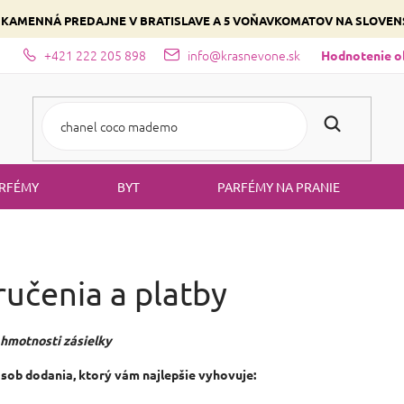
 KAMENNÁ PREDAJNE V BRATISLAVE A 5 VOŇAVKOMATOV NA SLOVE
+421 222 205 898
info@krasnevone.sk
dajne
Zloženie parfémov a druhy vôní
Vyberte si podľa domina
Hodnotenie 
RFÉMY
BYT
PARFÉMY NA PRANIE
učenia a platby
 hmotnosti zásielky
ôsob dodania, ktorý vám najlepšie vyhovuje: