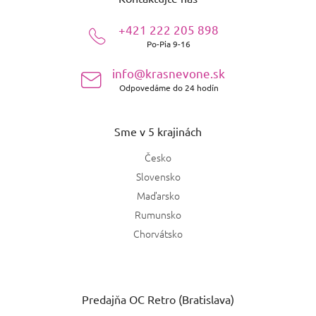
p
ä
+421 222 205 898
t
Po-Pia 9-16
i
e
info@krasnevone.sk
Odpovedáme do 24 hodín
Sme v 5 krajinách
Česko
Slovensko
Maďarsko
Rumunsko
Chorvátsko
Predajňa OC Retro (Bratislava)