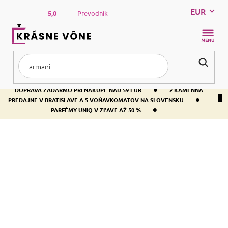
Prejsť
EUR
na
5,0
Prevodník
obsah
NÁKUP
KOŠÍK
•
DOPRAVA ZADARMO PRI NÁKUPE NAD 59 EUR
2 KAMENNÁ
•
PREDAJNE V BRATISLAVE A 5 VOŇAVKOMATOV NA SLOVENSKU
•
PARFÉMY UNIQ V ZĽAVE AŽ 50 %
Domov
Parfémy
Vzorky - výhodné sety
VZORKY - VÝHODNÉ SETY
R
a
Odporúčame
Najlacnejšie
Najdrahšie
Najpredávanejšie
d
e
Abecedne