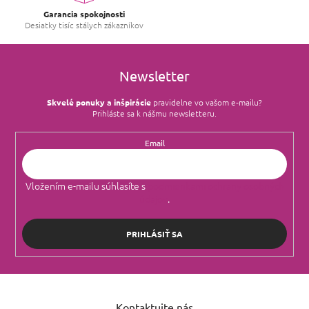
k
Garancia spokojnosti
y
Desiatky tisíc stálych zákazníkov
v
ý
p
i
Newsletter
s
u
Skvelé ponuky a inšpirácie
pravidelne vo vašom e‑mailu?
Prihláste sa k nášmu newsletteru.
Email
Vložením e-mailu súhlasíte s
podmienkami ochrany osobných
údajov
.
PRIHLÁSIŤ SA
Z
á
Kontaktujte nás