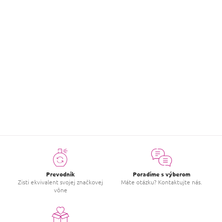
Pure - Darčekový set dámskych vôní 2
Darčekový set dámskych vôní 2
€15,99
Detail
položiek celkom
10
O
v
l
á
d
a
c
Prevodník
Poradíme s výberom
i
Zisti ekvivalent svojej značkovej
Máte otázku? Kontaktujte nás.
vône
e
p
r
v