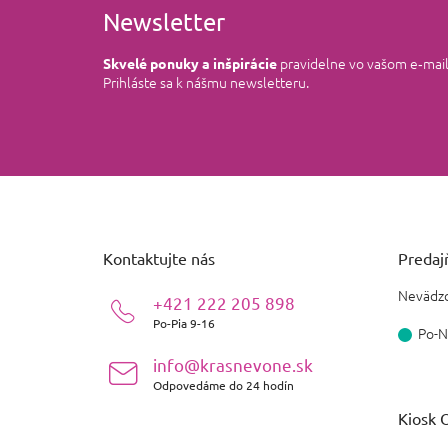
Newsletter
pravidelne vo vašom e‑mai
Skvelé ponuky a inšpirácie
Prihláste sa k nášmu newsletteru.
Z
á
p
ä
Kontaktujte nás
Predajň
t
i
Nevädzo
+421 222 205 898
e
Po-Pia 9-16
Po-N
info@krasnevone.sk
Odpovedáme do 24 hodín
Kiosk O