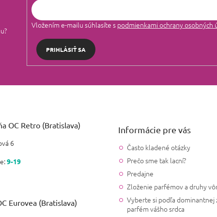
Vložením e-mailu súhlasíte s
podmienkami ochrany osobných 
lu?
PRIHLÁSIŤ SA
a OC Retro (Bratislava)
Informácie pre vás
vá 6
Často kladené otázky
Prečo sme tak lacní?
e:
9-19
Predajne
Zloženie parfémov a druhy vô
Vyberte si podľa dominantnej 
C Eurovea (Bratislava)
parfém vášho srdca