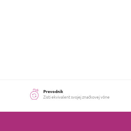
Parfémované
Kategória
:
vody Unisex
Hmotnosť
:
1.8 kg
Prevodník
Zisti ekvivalent svojej značkovej vône