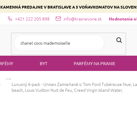
 KAMENNÁ PREDAJNE V BRATISLAVE A 5 VOŇAVKOMATOV NA SLOVE
+421 222 205 898
info@krasnevone.sk
dajne
Zloženie parfémov a druhy vôní
Vyberte si podľa domina
Hodnotenie 
RFÉMY
BYT
PARFÉMY NA PRANIE
é
Luxusný 6-pack - Unisex
Zamieňané s: Tom Ford Tubéreuse Nue, Lat
beach, Louis Vuitton Nuit de Feu, Creed Virgin Island Water,
Luxusný 6-pack 
Ford Tubéreuse 
amethyst, Louis 
Vuitton Nuit de 