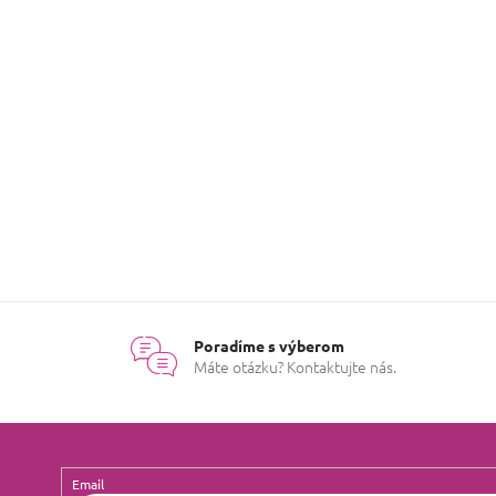
n
í
Poradíme s výberom
Máte otázku? Kontaktujte nás.
Email