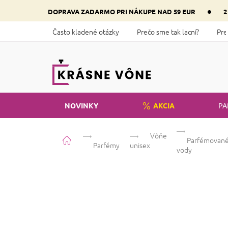
Prejsť
•
DOPRAVA ZADARMO PRI NÁKUPE NAD 59 EUR
2
na
obsah
Často kladené otázky
Prečo sme tak lacní?
Pre
NOVINKY
AKCIA
PA
Vôňe
Domov
Parfémovan
Parfémy
unisex
vody