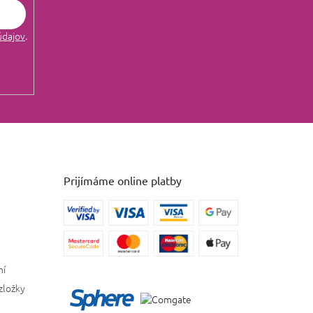
údajov
.
Prijímáme online platby
ní
zložky