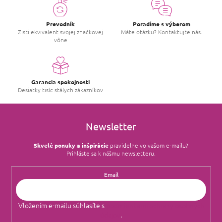
Prevodník
Poradíme s výberom
Zisti ekvivalent svojej značkovej
Máte otázku? Kontaktujte nás.
vône
Garancia spokojnosti
Desiatky tisíc stálych zákazníkov
Newsletter
Skvelé ponuky a inšpirácie
pravidelne vo vašom e‑mailu?
Prihláste sa k nášmu newsletteru.
Email
Vložením e-mailu súhlasíte s
podmienkami ochrany osobných
údajov
.