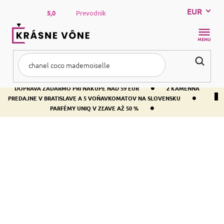
Prejsť
EUR
na
5,0
Prevodník
obsah
NÁKUP
KOŠÍK
•
DOPRAVA ZADARMO PRI NÁKUPE NAD 59 EUR
2 KAMENNÁ
•
PREDAJNE V BRATISLAVE A 5 VOŇAVKOMATOV NA SLOVENSKU
•
PARFÉMY UNIQ V ZĽAVE AŽ 50 %
Domov
Kozmetika
Líčenie
Pery
PERY
Tekuté a krémové
Rúže
rúže