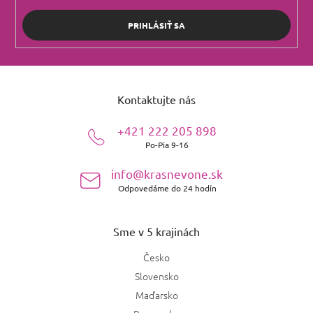
PRIHLÁSIŤ SA
Z
á
Kontaktujte nás
p
ä
+421 222 205 898
t
Po-Pia 9-16
i
e
info@krasnevone.sk
Odpovedáme do 24 hodín
Sme v 5 krajinách
Česko
Slovensko
Maďarsko