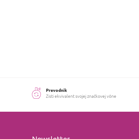
e
l
Prevodník
Zisti ekvivalent svojej značkovej vône
Newsletter