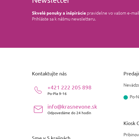
pravidelne vo vašom e‑mai
Skvelé ponuky a inšpirácie
Prihláste sa k nášmu newsletteru.
Z
á
p
ä
Kontaktujte nás
Predajň
t
i
Nevädzo
+421 222 205 898
e
Po-Pia 9-16
Po-N
info@krasnevone.sk
Odpovedáme do 24 hodín
Kiosk O
Pribinov
Sme v 5 krajinách