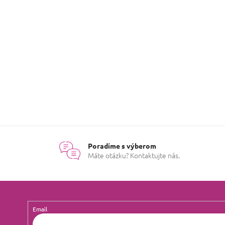
Môžete sa ale pozrieť na ostat
SPÄŤ DO OBCHOD
Poradíme s výberom
Máte otázku? Kontaktujte nás.
Email