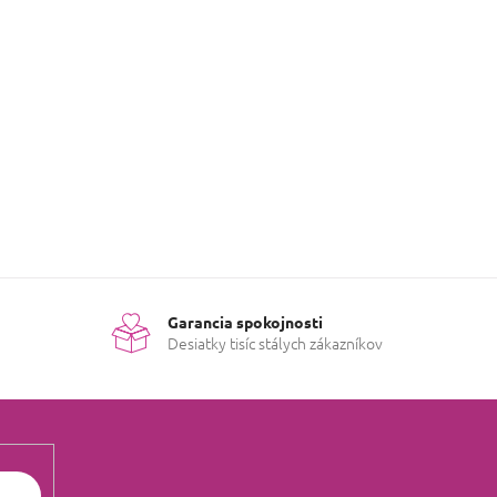
né kategórie.
U
Garancia spokojnosti
Desiatky tisíc stálych zákazníkov