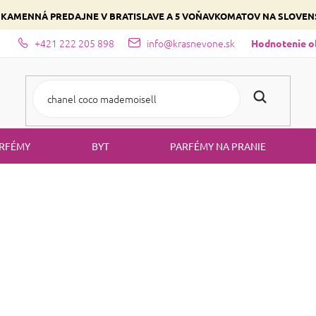
 KAMENNÁ PREDAJNE V BRATISLAVE A 5 VOŇAVKOMATOV NA SLOVE
+421 222 205 898
info@krasnevone.sk
dajne
Zloženie parfémov a druhy vôní
Vyberte si podľa domina
Hodnotenie 
RFÉMY
BYT
PARFÉMY NA PRANIE
ry
Rúže
RÚŽE
Produkty ešte len pripr