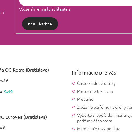
Vložením e-mailu súhlasíte s
podmienkami ochrany osobných 
lu?
PRIHLÁSIŤ SA
a OC Retro (Bratislava)
Informácie pre vás
vá 6
Často kladené otázky
Prečo sme tak lacní?
e:
9-19
Predajne
Zloženie parfémov a druhy vô
Vyberte si podľa dominantnej 
C Eurovea (Bratislava)
parfém vášho srdca
a 8
Mám darčekový poukaz