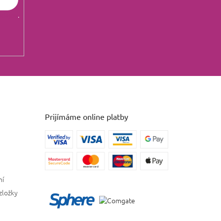
údajov
.
Prijímáme online platby
ní
zložky