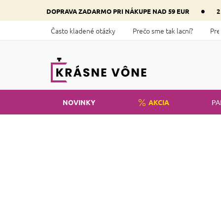
Prejsť
•
DOPRAVA ZADARMO PRI NÁKUPE NAD 59 EUR
2
na
obsah
Často kladené otázky
Prečo sme tak lacní?
Pre
NOVINKY
AKCIA
PA
Domov
Kozmetika
Líčenie
Pe
B
o
č
n
ý
p
a
n