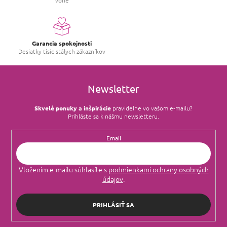
vône
Garancia spokojnosti
Desiatky tisíc stálych zákazníkov
Newsletter
Skvelé ponuky a inšpirácie
pravidelne vo vašom e‑mailu?
Prihláste sa k nášmu newsletteru.
Email
Vložením e-mailu súhlasíte s
podmienkami ochrany osobných
údajov
.
PRIHLÁSIŤ SA