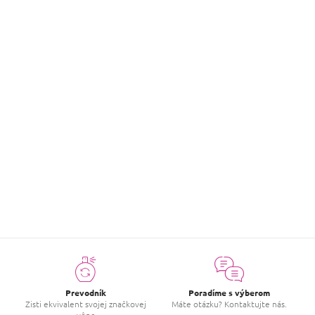
Produkty ešte len pripravujeme.
Môžete sa ale pozrieť na ostatné kategórie.
SPÄŤ DO OBCHODU
Prevodník
Poradíme s výberom
Zisti ekvivalent svojej značkovej
Máte otázku? Kontaktujte nás.