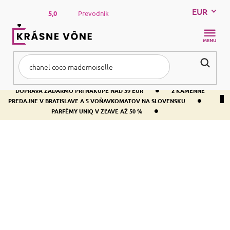
Prejsť
EUR
na
5,0
Prevodník
obsah
NÁKUP
KOŠÍK
•
DOPRAVA ZADARMO PRI NÁKUPE NAD 39 EUR
2 KAMENNÉ
•
PREDAJNE V BRATISLAVE A 5 VOŇAVKOMATOV NA SLOVENSKU
•
PARFÉMY UNIQ V ZĽAVE AŽ 50 %
Domov
Kozmetika
Líčenie
Nechty
NECHTY
Starostlivosť o
Laky na nechty
nechty