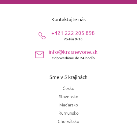
Z
á
Kontaktujte nás
p
ä
+421 222 205 898
t
Po-Pia 9-16
i
e
info@krasnevone.sk
Odpovedáme do 24 hodín
Sme v 5 krajinách
Česko
Slovensko
Maďarsko
Rumunsko
Chorvátsko