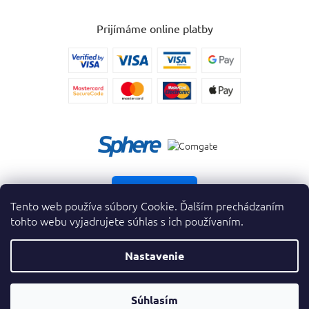
Prijímáme online platby
Vrátiť tovar
Tento web používa súbory Cookie. Ďalším prechádzaním
tohto webu vyjadrujete súhlas s ich používaním.
Nastavenie
Copyright 2026
. Všetky práva vyhradené.
krasnevone.sk
OTVORIŤ
Súhlasím
Vytvoril Shoptet Premium
&
FILTER