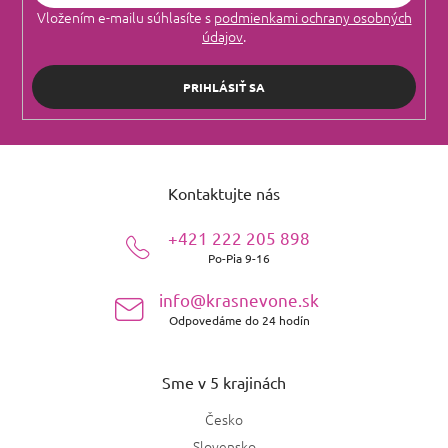
Vložením e-mailu súhlasíte s
podmienkami ochrany osobných
údajov
.
PRIHLÁSIŤ SA
Z
á
Kontaktujte nás
p
ä
+421 222 205 898
t
Po-Pia 9-16
i
e
info@krasnevone.sk
Odpovedáme do 24 hodín
Sme v 5 krajinách
Česko
Slovensko