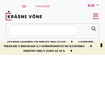
Prejsť
EUR
na
5,0
Prevodník
obsah
NÁKUP
KOŠÍK
•
DOPRAVA ZADARMO PRI NÁKUPE NAD 39 EUR
2 KAMENNÉ
•
PREDAJNE V BRATISLAVE A 5 VOŇAVKOMATOV NA SLOVENSKU
•
PARFÉMY UNIQ V ZĽAVE AŽ 50 %
Domov
Byt
Vonné oleje
VONNÉ OLEJE
R
a
Odporúčame
Najlacnejšie
Najdrahšie
Najpredávanejšie
d
e
Abecedne