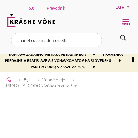
Prejsť
EUR
na
5,0
Prevodník
obsah
NÁKUP
KOŠÍK
•
DOPRAVA ZADARMO PRI NÁKUPE NAD 59 EUR
2 KAMENNÁ
•
PREDAJNE V BRATISLAVE A 5 VOŇAVKOMATOV NA SLOVENSKU
•
PARFÉMY UNIQ V ZĽAVE AŽ 50 %
Domov
Byt
Vonné oleje
PRADY - ALGODON
Vôňa do auta 6 ml
PRADY - ALGODON
Vôňa do auta
6 ml
Priemerné
Neohodnotené
Podrobnosti hodnotenia
Značka:
PRADY
hodnotenie
produktu