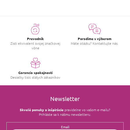
Prevodník
Poradíme s výberom
Zisti ekvivalent svojej značkovej
Máte otázku? Kontaktujte nás.
vône
Garancia spokojnosti
Desiatky tisíc stálych zákazníkov
Newsletter
Skvelé ponuky a inšpirácie
pravidelne vo vašom e‑mailu?
Prihláste sa k nášmu newsletteru.
Email