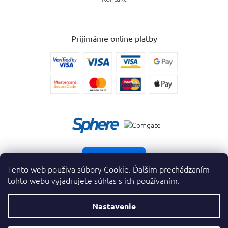
Prijímáme online platby
Vrátiť tovar
Tento web používa súbory Cookie. Ďalším prechádzaním
tohto webu vyjadrujete súhlas s ich používaním.
Nastavenie
Copyright 2026
. Všetky práva vyhradené.
krasnevone.sk