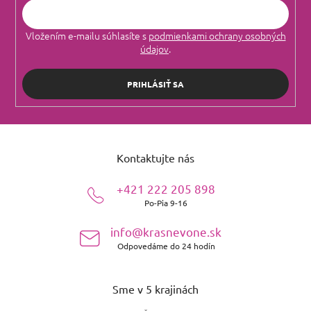
Vložením e-mailu súhlasíte s
podmienkami ochrany osobných
údajov
.
PRIHLÁSIŤ SA
Z
á
Kontaktujte nás
p
ä
+421 222 205 898
t
Po-Pia 9-16
i
e
info@krasnevone.sk
Odpovedáme do 24 hodín
Sme v 5 krajinách