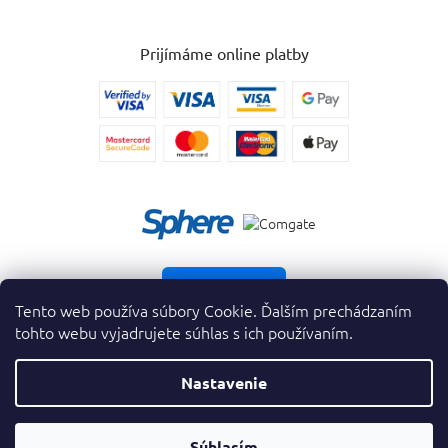
Prijímáme online platby
Vrátiť tovar
Tento web používa súbory Cookie. Ďalším prechádzaním
tohto webu vyjadrujete súhlas s ich používaním.
Nastavenie
Copyright 2026
. Všetky práva vyhradené.
krasnevone.sk
OTVORIŤ
Súhlasím
Vytvoril Shoptet Premium
&