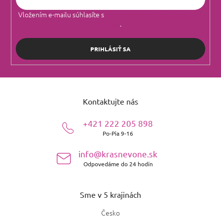
Vložením e-mailu súhlasíte s
podmienkami ochrany osobných
údajov
.
PRIHLÁSIŤ SA
Z
á
Kontaktujte nás
p
ä
+421 222 205 898
t
Po-Pia 9-16
i
e
info@krasnevone.sk
Odpovedáme do 24 hodín
Sme v 5 krajinách
Česko