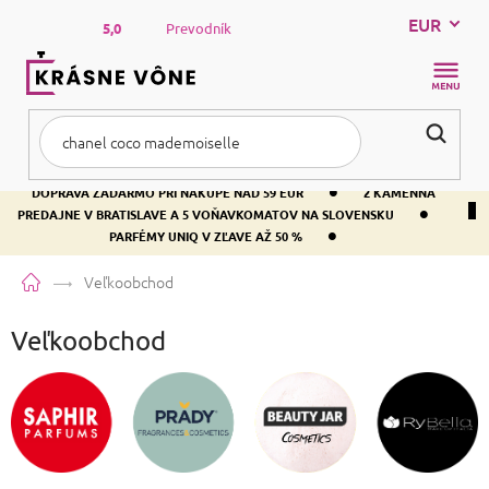
Prejsť
EUR
na
5,0
Prevodník
obsah
NÁKUP
KOŠÍK
•
DOPRAVA ZADARMO PRI NÁKUPE NAD 59 EUR
2 KAMENNÁ
•
PREDAJNE V BRATISLAVE A 5 VOŇAVKOMATOV NA SLOVENSKU
•
PARFÉMY UNIQ V ZĽAVE AŽ 50 %
Domov
Veľkoobchod
Veľkoobchod