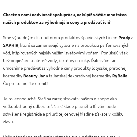
Chcete s nami nadviazať spoluprácu, nakúpiť väčšie množstvo
našich produktov za výhodnejšie ceny a predávať ich?
Sme výhradným distribútorom produktov španielskych firiem
a
Prady
, ktoré sa zameriavajú výlučne na produkciu parfemovaných
SAPHIR
vôd, inšpirovaných najslávnejšími svetovými vôňami. Ponúkajú však
tiež originálne toaletné vody, či krémy na ruky. Ďalej vám radi
umožníme predávať za výhodné ceny produkty lotyšskej prírodnej
kozmetiky
a talianskej dekoratívnej kozmetiky
.
Beauty Jar
RyBella
Čo pre to musíte urobiť?
Je to jednoduché. Stačí sa zaregistrovať v našom e-shope ako
veľkoobchodný odberateľ. Na základe platného IĆ vám bude
schválená registrácia a pri určitej cenovej hladine získate v košíku
zľavu.
Vaše nápady na spoluprácu rôzneho typu, privítame na e-mailu