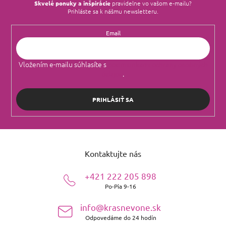
Skvelé ponuky a inšpirácie
pravidelne vo vašom e‑mailu?
Prihláste sa k nášmu newsletteru.
Email
Vložením e-mailu súhlasíte s
podmienkami ochrany osobných
údajov
.
PRIHLÁSIŤ SA
Z
á
Kontaktujte nás
p
ä
+421 222 205 898
t
Po-Pia 9-16
i
e
info@krasnevone.sk
Odpovedáme do 24 hodín