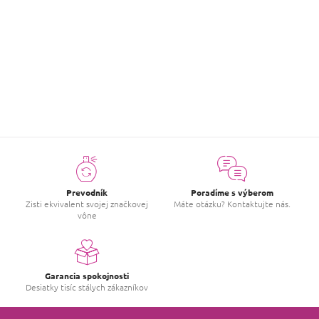
Hodnotenie tovaru
Buďte prvý, kto napíše príspevok k tejto položke.
PRIDAŤ HODNOTENIE
Prevodník
Poradíme s výberom
Zisti ekvivalent svojej značkovej
Máte otázku? Kontaktujte nás.
vône
Garancia spokojnosti
Desiatky tisíc stálych zákazníkov