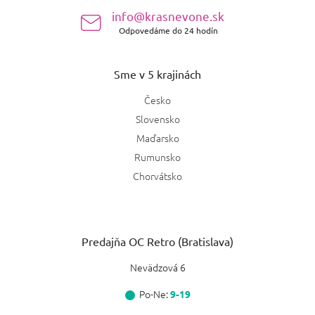
e
info@krasnevone.sk
Odpovedáme do 24 hodín
Sme v 5 krajinách
Česko
Slovensko
Maďarsko
Rumunsko
Chorvátsko
Predajňa OC Retro (Bratislava)
Nevädzová 6
Po-Ne:
9-19