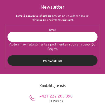
Newsletter
Skvelé ponuky a inšpirácie
pravidelne vo vašom e‑mailu?
Prihláste sa k nášmu newsletteru.
Email
Vložením e-mailu súhlasíte s
podmienkami ochrany osobných
údajov
.
PRIHLÁSIŤ SA
Z
á
Kontaktujte nás
p
ä
+421 222 205 898
t
Po-Pia 9-16
i