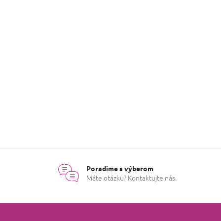
í
ie najobľúbenejšie vône na
jte sa uniesť dokonalosťou!
Poradíme s výberom
Máte otázku? Kontaktujte nás.