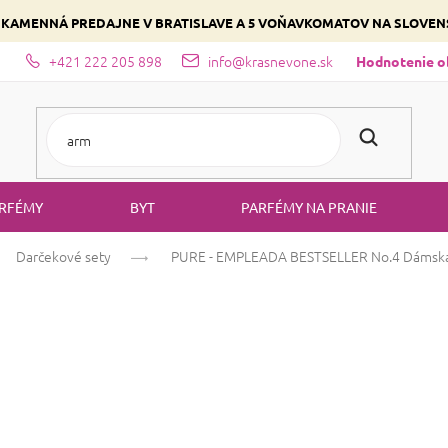
 KAMENNÁ PREDAJNE V BRATISLAVE A 5 VOŇAVKOMATOV NA SLOVE
+421 222 205 898
info@krasnevone.sk
dajne
Zloženie parfémov a druhy vôní
Vyberte si podľa domina
Hodnotenie 
RFÉMY
BYT
PARFÉMY NA PRANIE
Darčekové sety
PURE - EMPLEADA BESTSELLER No.4
Dámska
PURE - EMPLEA
Dámska sada vôn
Priemer
2 hodno
AKCE
BESTSELLER
hodnote
produkt
Spoznajte najobľúbenejšie 