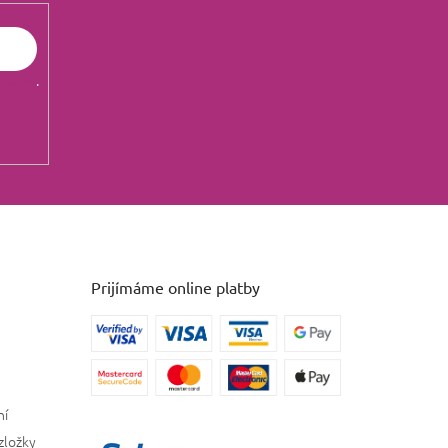
údajov
.
Prijímáme online platby
ní
zložky