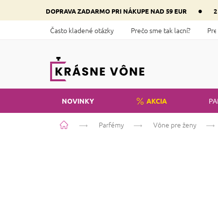
Prejsť
•
DOPRAVA ZADARMO PRI NÁKUPE NAD 59 EUR
2
na
obsah
Často kladené otázky
Prečo sme tak lacní?
Pre
NOVINKY
AKCIA
PA
Domov
Parfémy
Vône pre ženy