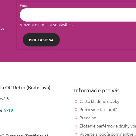
Email
Vložením e-mailu súhlasíte s
podmienkami ochrany osobných 
lu?
PRIHLÁSIŤ SA
a OC Retro (Bratislava)
Informácie pre vás
vá 6
Často kladené otázky
Prečo sme tak lacní?
e:
9-19
Predajne
Zloženie parfémov a druhy vô
Vyberte si podľa dominantnej 
C Eurovea (Bratislava)