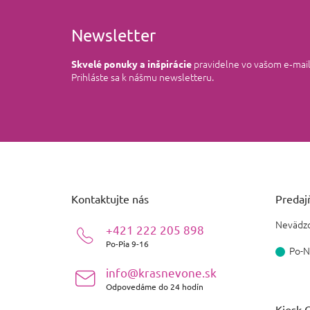
Newsletter
pravidelne vo vašom e‑mai
Skvelé ponuky a inšpirácie
Prihláste sa k nášmu newsletteru.
Z
á
p
ä
Kontaktujte nás
Predajň
t
i
Nevädzo
+421 222 205 898
e
Po-Pia 9-16
Po-N
info@krasnevone.sk
Odpovedáme do 24 hodín
Kiosk O