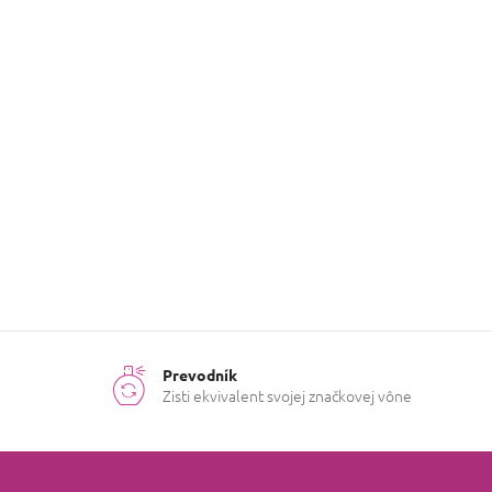
Vyberte si tento luxusný set, ktorý predstavuje t
každodenné nosenie aj výnimočné okamihy. Necha
Darčekové
Kategória
:
sety pre
ženy
Hmotnosť
:
0.1 kg
Prevodník
Zisti ekvivalent svojej značkovej vône