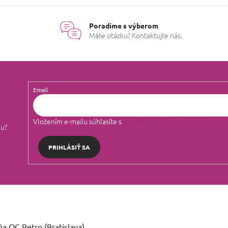
Poradíme s výberom
Máte otázku? Kontaktujte nás.
Email
Vložením e-mailu súhlasíte s
podmienkami ochrany osobných 
lu?
PRIHLÁSIŤ SA
a OC Retro (Bratislava)