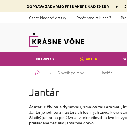
Prejsť
•
DOPRAVA ZADARMO PRI NÁKUPE NAD 59 EUR
2
na
obsah
Často kladené otázky
Prečo sme tak lacní?
Pre
NOVINKY
AKCIA
PA
Domov
Slovník pojmov
Jantár
Jantár
Jantár je živica s dymovou, smolovitou arómou, kt
Jantár je jednou z najstarších fosílnych živíc, ktorá
Sladký jantár sa používa aj v orientálnych a kvetino
prekladané tiež ako jantárové drevo