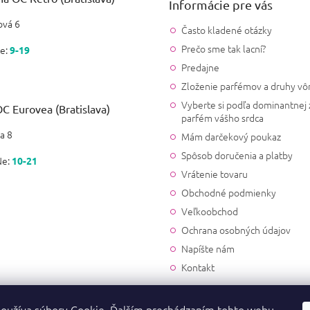
Informácie pre vás
vá 6
Často kladené otázky
Prečo sme tak lacní?
e:
9-19
Predajne
Zloženie parfémov a druhy vô
Vyberte si podľa dominantnej 
C Eurovea (Bratislava)
parfém vášho srdca
a 8
Mám darčekový poukaz
Spôsob doručenia a platby
Ne:
10-21
Vrátenie tovaru
Obchodné podmienky
Veľkoobchod
Ochrana osobných údajov
Napíšte nám
Kontakt
oužíva súbory Cookie. Ďalším prechádzaním tohto webu