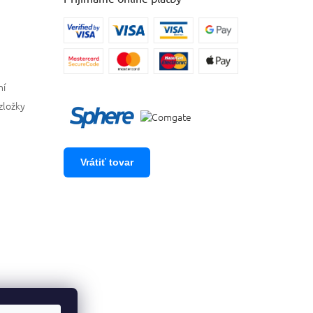
ní
zložky
Vrátiť tovar