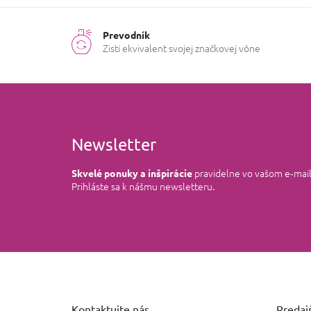
Prevodník
Zisti ekvivalent svojej značkovej vône
Newsletter
pravidelne vo vašom e‑mai
Skvelé ponuky a inšpirácie
Prihláste sa k nášmu newsletteru.
Z
á
p
ä
Kontaktujte nás
Predajň