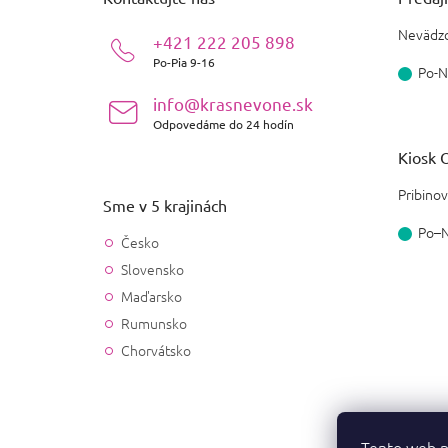
t
i
Nevädzo
+421 222 205 898
e
Po-Pia 9-16
Po-N
info@krasnevone.sk
Odpovedáme do 24 hodín
Kiosk O
Pribinov
Sme v 5 krajinách
Po–
Česko
Slovensko
Maďarsko
Rumunsko
Chorvátsko
Tento web p