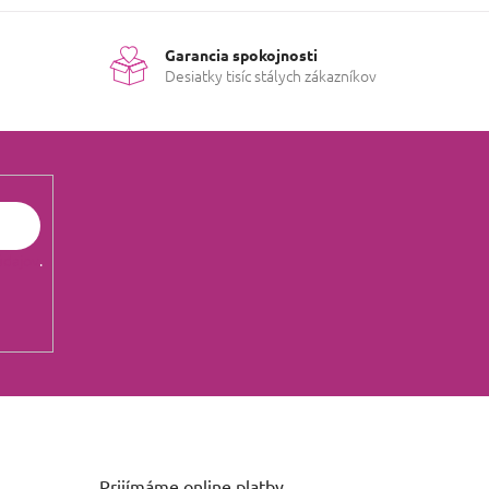
Garancia spokojnosti
Desiatky tisíc stálych zákazníkov
údajov
.
Prijímáme online platby