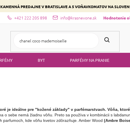
 KAMENNÁ PREDAJNE V BRATISLAVE A 5 VOŇAVKOMATOV NA SLOVE
+421 222 205 898
info@krasnevone.sk
dajne
Zloženie parfémov a druhy vôní
Vyberte si podľa domina
Hodnotenie 
RFÉMY
BYT
PARFÉMY NA PRANIE
oré je ideálne pre "kožené základy" v parfémarstvach. Vôňa, ktoré
 sama o sebe nemá žiadnu vôňu. Preto sa používa v kombinácii s labdanu
vých parfumoch, kde vôňu kvetov zdôrazňuje. Amber Wood 
(Ambre Boise