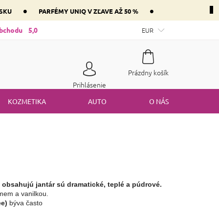
•
•
NSKU
PARFÉMY UNIQ V ZĽAVE AŽ 50 %
ntnej zložky parfém vášho srdca
obchodu
5,0
Mám darčekový poukaz
EUR
Spôsob
Nákupný
Prázdny košík
košík
Prihlásenie
KOZMETIKA
AUTO
O NÁS
 obsahujú jantár sú dramatické, teplé a púdrové.
mem a vanilkou. 
e)
 býva často 