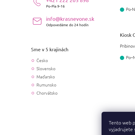
e
Po-Pia 9-16
Po-N
info@krasnevone.sk
Odpovedáme do 24 hodín
Kiosk O
Pribinov
Sme v 5 krajinách
Po–
Česko
Slovensko
Maďarsko
Rumunsko
Chorvátsko
Tento web p
vyjadrujete 