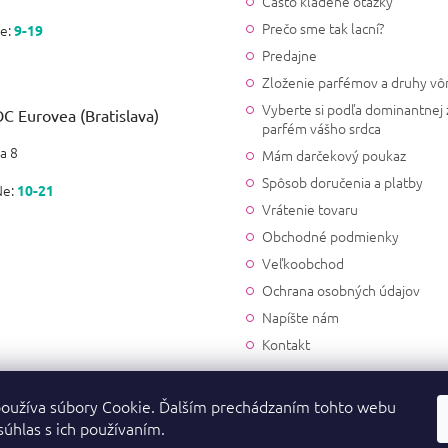
Často kladené otázky
Prečo sme tak lacní?
e:
9-19
Predajne
Zloženie parfémov a druhy vô
Vyberte si podľa dominantnej 
C Eurovea (Bratislava)
parfém vášho srdca
a 8
Mám darčekový poukaz
Spôsob doručenia a platby
Ne:
10-21
Vrátenie tovaru
Obchodné podmienky
Veľkoobchod
Ochrana osobných údajov
Napíšte nám
Kontakt
oužíva súbory Cookie. Ďalším prechádzaním tohto webu
súhlas s ich používaním.