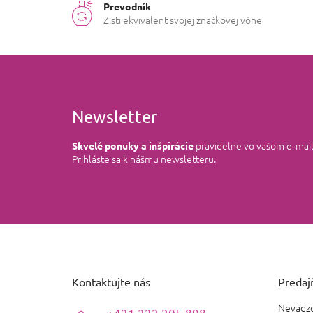
Prevodník
Zisti ekvivalent svojej značkovej vône
Newsletter
pravidelne vo vašom e‑mai
Skvelé ponuky a inšpirácie
Prihláste sa k nášmu newsletteru.
Z
á
p
ä
Kontaktujte nás
Predajň
t
i
Nevädzo
+421 222 205 898