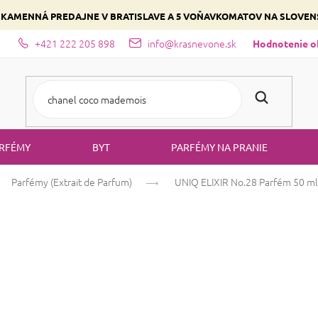
 KAMENNÁ PREDAJNE V BRATISLAVE A 5 VOŇAVKOMATOV NA SLOVE
+421 222 205 898
info@krasnevone.sk
dajne
Zloženie parfémov a druhy vôní
Vyberte si podľa domina
Hodnotenie 
RFÉMY
BYT
PARFÉMY NA PRANIE
Parfémy (Extrait de Parfum)
UNIQ ELIXIR No.28
Parfém 50 ml
UNIQ ELIXIR No
Priemerné
Neohodnotené
Pod
ELIXIR
hodnotenie
produktu
je
0,0