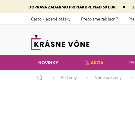
Prejsť
•
DOPRAVA ZADARMO PRI NÁKUPE NAD 59 EUR
2
na
obsah
Často kladené otázky
Prečo sme tak lacní?
Pre
NOVINKY
AKCIA
PA
Domov
Parfémy
Vône pre ženy