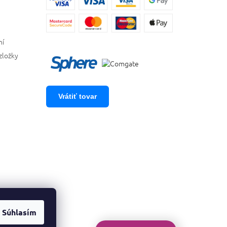
ní
zložky
Vrátiť tovar
Súhlasím