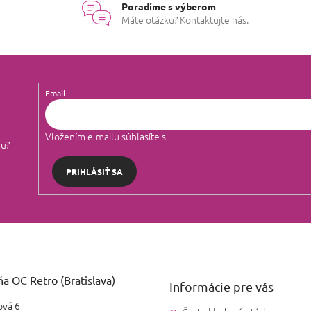
Poradíme s výberom
Máte otázku? Kontaktujte nás.
Email
Vložením e-mailu súhlasíte s
podmienkami ochrany osobných 
lu?
PRIHLÁSIŤ SA
a OC Retro (Bratislava)
Informácie pre vás
vá 6