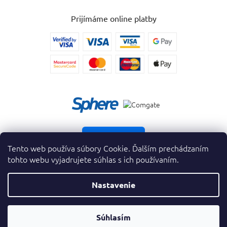
Prijímáme online platby
Vrátiť tovar
Tento web používa súbory Cookie. Ďalším prechádzaním
tohto webu vyjadrujete súhlas s ich používaním.
Nastavenie
Copyright 2026
. Všetky práva vyhradené.
krasnevone.sk
Prevodník
Súhlasím
Vytvoril Shoptet Premium
&
Parfumov