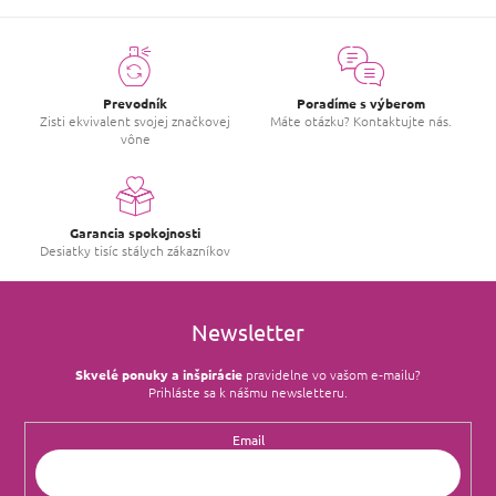
Prevodník
Poradíme s výberom
Zisti ekvivalent svojej značkovej
Máte otázku? Kontaktujte nás.
vône
Garancia spokojnosti
Desiatky tisíc stálych zákazníkov
Newsletter
Skvelé ponuky a inšpirácie
pravidelne vo vašom e‑mailu?
Prihláste sa k nášmu newsletteru.
Email