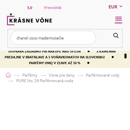
Prejsť
EUR
na
5,0
Prevodník
obsah
NÁKUP
KOŠÍK
•
DOPRAVA ZADARMO PRI NÁKUPE NAD 59 EUR
2 KAMENNÁ
•
PREDAJNE V BRATISLAVE A 5 VOŇAVKOMATOV NA SLOVENSKU
•
PARFÉMY UNIQ V ZĽAVE AŽ 50 %
Domov
Parfémy
Vône pre ženy
Parfémované vody
PURE No. 28
Parfémovaná voda
PURE No. 28
Parfémovaná voda
Bielokvete
Kvetinová
Ovocná
Priemerné
5 hodnotení
Podrobnosti hodnotenia
Značka:
PURE
hodnotenie
produktu