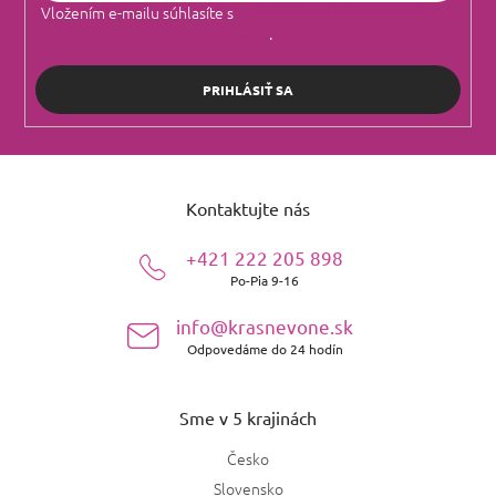
Vložením e-mailu súhlasíte s
podmienkami ochrany osobných
údajov
.
PRIHLÁSIŤ SA
Z
á
Kontaktujte nás
p
ä
+421 222 205 898
t
Po-Pia 9-16
i
e
info@krasnevone.sk
Odpovedáme do 24 hodín
Sme v 5 krajinách
Česko
Slovensko