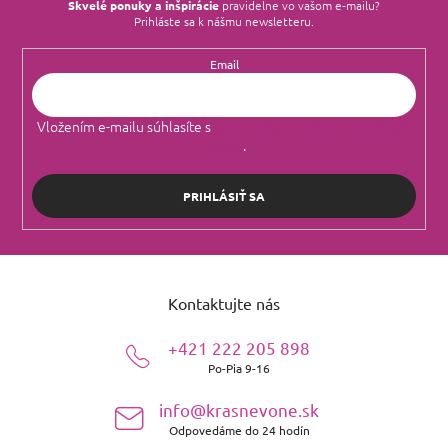
Skvelé ponuky a inšpirácie
pravidelne vo vašom e‑mailu?
Prihláste sa k nášmu newsletteru.
Email
Vložením e-mailu súhlasíte s
podmienkami ochrany osobných
údajov
.
PRIHLÁSIŤ SA
Z
á
Kontaktujte nás
p
ä
+421 222 205 898
t
Po-Pia 9-16
i
e
info@krasnevone.sk
Odpovedáme do 24 hodín