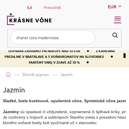
Prejsť
EUR
na
5,0
Prevodník
obsah
NÁKUP
KOŠÍK
•
DOPRAVA ZADARMO PRI NÁKUPE NAD 59 EUR
2 KAMENNÁ
•
PREDAJNE V BRATISLAVE A 5 VOŇAVKOMATOV NA SLOVENSKU
•
PARFÉMY UNIQ V ZĽAVE AŽ 50 %
Domov
Slovník pojmov
Jazmín
Jazmín
Sladké, biele kvetinové, opulentné vône. Syntetické vône jazmín
Jazmíny
 sú opadavé či vždyzelené, vzpriamené či šplhavé kríky, prí
Je rozšírený v trópoch a subtrópoch Starého sveta s presahmi hlavi
ktorého voňavé kvety boli využívané už v staroveku.