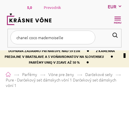
Prejsť
EUR
na
5,0
Prevodník
obsah
NÁKUP
KOŠÍK
•
DOPRAVA ZADARMO PRI NÁKUPE NAD 59 EUR
2 KAMENNÁ
•
PREDAJNE V BRATISLAVE A 5 VOŇAVKOMATOV NA SLOVENSKU
•
PARFÉMY UNIQ V ZĽAVE AŽ 50 %
Domov
Parfémy
Vône pre ženy
Darčekové sety
Pure - Darčekový set dámskych vôní 1
Darčekový set dámskych
vôní 1
Pure - Darčekový set dámskych
vôní 1
Darčekový set dámskych
vôní 1