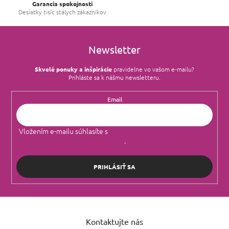
Garancia spokojnosti
Desiatky tisíc stálych zákazníkov
Newsletter
Skvelé ponuky a inšpirácie
pravidelne vo vašom e‑mailu?
Prihláste sa k nášmu newsletteru.
Email
Vložením e-mailu súhlasíte s
podmienkami ochrany osobných
údajov
.
PRIHLÁSIŤ SA
Z
á
Kontaktujte nás
p