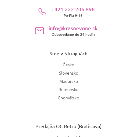
ä
+421 222 205 898
t
Po-Pia 9-16
i
e
info@krasnevone.sk
Odpovedáme do 24 hodín
Sme v 5 krajinách
Česko
Slovensko
Maďarsko
Rumunsko
Chorvátsko
Predajňa OC Retro (Bratislava)