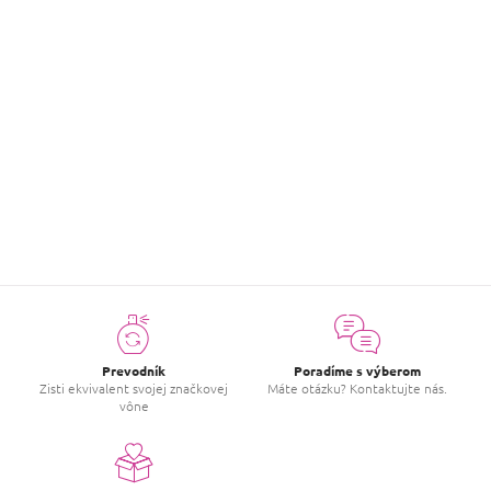
Parfémovaná voda
UNIQ No.853
€1,19
od
Detail
Prevodník
Poradíme s výberom
Zisti ekvivalent svojej značkovej
Máte otázku? Kontaktujte nás.
vône