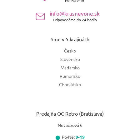
Po-Pia 9-16
i
e
info@krasnevone.sk
Odpovedáme do 24 hodín
Sme v 5 krajinách
Česko
Slovensko
Maďarsko
Rumunsko
Chorvátsko
Predajňa OC Retro (Bratislava)
Nevädzová 6
Po-Ne:
9-19