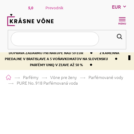
Prejsť
EUR
na
5,0
Prevodník
obsah
NÁKUP
KOŠÍK
•
DOPRAVA ZADARMO PRI NÁKUPE NAD 59 EUR
2 KAMENNÁ
•
PREDAJNE V BRATISLAVE A 5 VOŇAVKOMATOV NA SLOVENSKU
•
PARFÉMY UNIQ V ZĽAVE AŽ 50 %
Domov
Parfémy
Vône pre ženy
Parfémované vody
PURE No. 918
Parfémovaná voda
PURE No. 918
Parfémovaná voda
Tuberóza
Kvetinová
Orientálna
Priemerné
4 hodnotenia
Podrobnosti hodnotenia
Značka:
PURE
hodnotenie
produktu