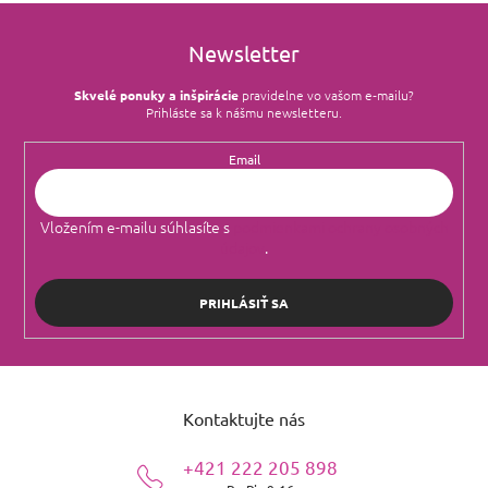
Newsletter
Skvelé ponuky a inšpirácie
pravidelne vo vašom e‑mailu?
Prihláste sa k nášmu newsletteru.
Email
Vložením e-mailu súhlasíte s
podmienkami ochrany osobných
údajov
.
PRIHLÁSIŤ SA
Z
á
Kontaktujte nás
p
ä
+421 222 205 898
t