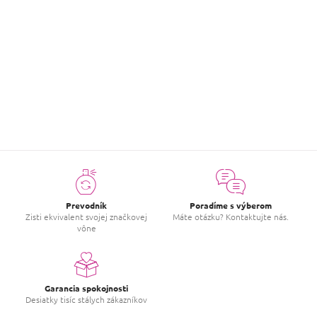
|
10.1.2024
Hodnotenie produktu je 5 z 5 hviezdičiek.
Krásna vôňa, totožná s originálom.
ZOBRAZIŤ VIAC HODNOTENIA
Prevodník
Poradíme s výberom
Zisti ekvivalent svojej značkovej
Máte otázku? Kontaktujte nás.
vône
Garancia spokojnosti
Desiatky tisíc stálych zákazníkov