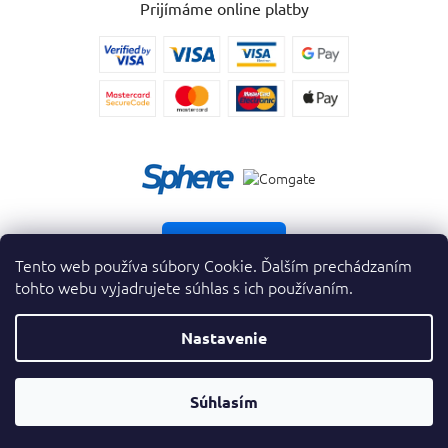
Prijímáme online platby
Vrátiť tovar
Tento web používa súbory Cookie. Ďalším prechádzaním
tohto webu vyjadrujete súhlas s ich používaním.
Nastavenie
Copyright 2026
. Všetky práva vyhradené.
krasnevone.sk
Prevodník
Súhlasím
Vytvoril Shoptet Premium
&
Parfumov