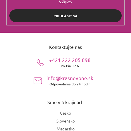
údajov
.
PRIHLÁSIŤ SA
Z
á
Kontaktujte nás
p
ä
+421 222 205 898
t
Po-Pia 9-16
i
e
info@krasnevone.sk
Odpovedáme do 24 hodín
Sme v 5 krajinách
Česko
Slovensko
Maďarsko