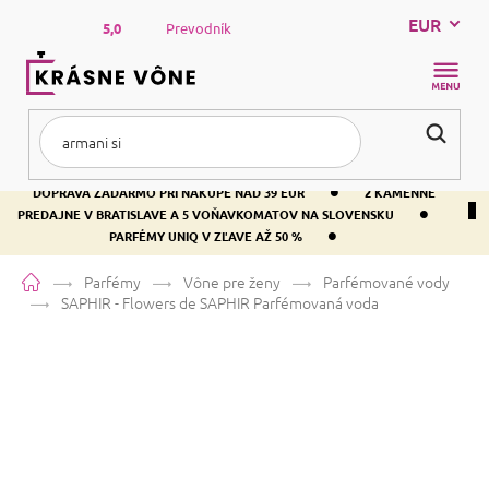
Prejsť
EUR
na
5,0
Prevodník
obsah
NÁKUP
KOŠÍK
•
DOPRAVA ZADARMO PRI NÁKUPE NAD 39 EUR
2 KAMENNÉ
•
PREDAJNE V BRATISLAVE A 5 VOŇAVKOMATOV NA SLOVENSKU
•
PARFÉMY UNIQ V ZĽAVE AŽ 50 %
Domov
Parfémy
Vône pre ženy
Parfémované vody
SAPHIR - Flowers de SAPHIR
Parfémovaná voda
SAPHIR - Flowers de SAPHIR
Parfémovaná voda
Bielokvete
Kvetinová
Bielokvete
Priemerné
16 hodnotení
Podrobnosti hodnotenia
Značka:
SAPHIR