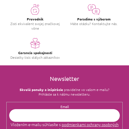
Prevodník
Poradíme s výberom
Zisti ekvivalent svojej značkovej
Máte otázku? Kontaktujte nás.
vône
Garancia spokojnosti
Desiatky tisíc stálych zákazníkov
Newsletter
Skvelé ponuky a inšpirácie
pravidelne vo vašom e‑mailu?
Prihláste sa k nášmu newsletteru.
Email
Vložením e-mailu súhlasíte s
podmienkami ochrany osobných