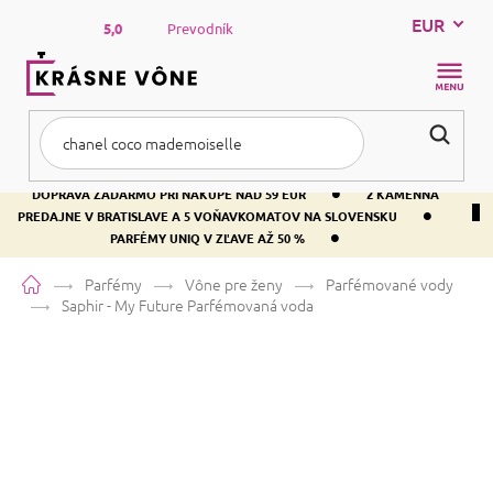
Prejsť
EUR
na
5,0
Prevodník
obsah
NÁKUP
KOŠÍK
•
DOPRAVA ZADARMO PRI NÁKUPE NAD 59 EUR
2 KAMENNÁ
•
PREDAJNE V BRATISLAVE A 5 VOŇAVKOMATOV NA SLOVENSKU
•
PARFÉMY UNIQ V ZĽAVE AŽ 50 %
Domov
Parfémy
Vône pre ženy
Parfémované vody
Saphir - My Future
Parfémovaná voda
Saphir - My Future
Parfémovaná
voda
Bielokvete
Kvetinová
Drevitá
Priemerné
110 hodnotení
Podrobnosti hodnotenia
Značka:
SAPHIR