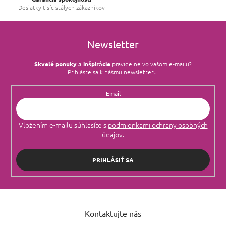
u
Desiatky tisíc stálych zákazníkov
Newsletter
Skvelé ponuky a inšpirácie
pravidelne vo vašom e‑mailu?
Prihláste sa k nášmu newsletteru.
Email
Vložením e-mailu súhlasíte s
podmienkami ochrany osobných
údajov
.
PRIHLÁSIŤ SA
Z
á
Kontaktujte nás
p