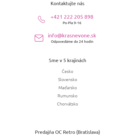
Kontaktujte nás
p
ä
+421 222 205 898
t
Po-Pia 9-16
i
e
info@krasnevone.sk
Odpovedáme do 24 hodín
Sme v 5 krajinách
Česko
Slovensko
Maďarsko
Rumunsko
Chorvátsko
Predajňa OC Retro (Bratislava)