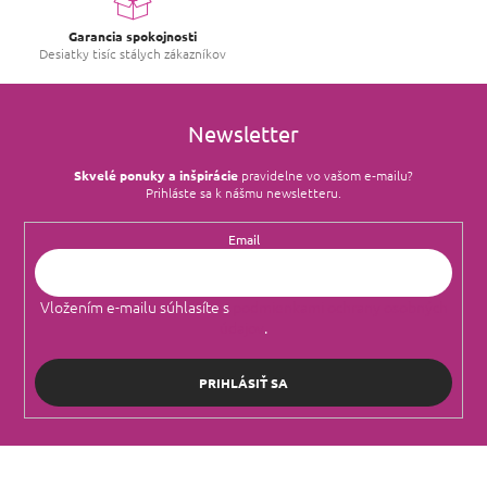
v
ý
Garancia spokojnosti
p
Desiatky tisíc stálych zákazníkov
i
s
u
Newsletter
Skvelé ponuky a inšpirácie
pravidelne vo vašom e‑mailu?
Prihláste sa k nášmu newsletteru.
Email
Vložením e-mailu súhlasíte s
podmienkami ochrany osobných
údajov
.
PRIHLÁSIŤ SA
Z
á