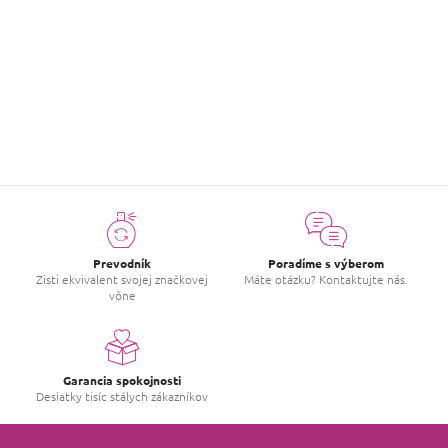
ZOBRAZIŤ ĎALŠIE
O
v
l
á
d
a
c
i
e
p
r
v
Prevodník
Poradíme s výberom
k
Zisti ekvivalent svojej značkovej
Máte otázku? Kontaktujte nás.
y
vône
v
ý
p
i
s
Garancia spokojnosti
u
Desiatky tisíc stálych zákazníkov