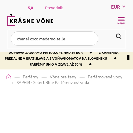
Prejsť
EUR
na
5,0
Prevodník
obsah
NÁKUP
KOŠÍK
•
DOPRAVA ZADARMO PRI NÁKUPE NAD 59 EUR
2 KAMENNÁ
•
PREDAJNE V BRATISLAVE A 5 VOŇAVKOMATOV NA SLOVENSKU
•
PARFÉMY UNIQ V ZĽAVE AŽ 50 %
Domov
Parfémy
Vône pre ženy
Parfémované vody
SAPHIR - Select Blue
Parfémovaná voda
SAPHIR - Select Blue
Parfémovaná voda
Pižmo
Kvetinová
Ovocná
Priemerné
155 hodnotení
Podrobnosti hodnotenia
Značka:
SAPHIR