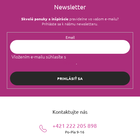
Newsletter
Skvelé ponuky a inšpirácie
pravidelne vo vašom e‑mailu?
Prihláste sa k nášmu newsletteru.
Email
Vložením e-mailu súhlasíte s
podmienkami ochrany osobných
údajov
.
PRIHLÁSIŤ SA
Z
á
Kontaktujte nás
p
ä
+421 222 205 898
t
Po-Pia 9-16
i