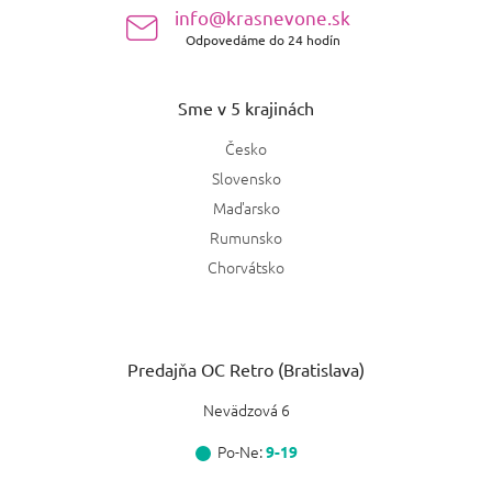
e
info@krasnevone.sk
Odpovedáme do 24 hodín
Sme v 5 krajinách
Česko
Slovensko
Maďarsko
Rumunsko
Chorvátsko
Predajňa OC Retro (Bratislava)
Nevädzová 6
Po-Ne:
9-19