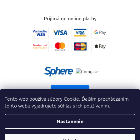
Prijímáme online platby
Vrátiť tovar
Tento web používa súbory Cookie. Ďalším prechádzaním
tohto webu vyjadrujete súhlas s ich používaním.
Nastavenie
Copyright 2026
. Všetky práva vyhradené.
krasnevone.sk
ZAVRIEŤ