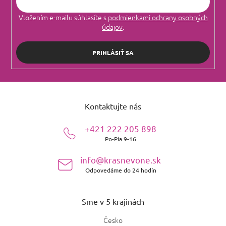
Vložením e-mailu súhlasíte s
podmienkami ochrany osobných
údajov
.
PRIHLÁSIŤ SA
Z
á
Kontaktujte nás
p
ä
+421 222 205 898
t
Po-Pia 9-16
i
e
info@krasnevone.sk
Odpovedáme do 24 hodín
Sme v 5 krajinách
Česko