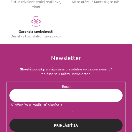
Zisti ekvivalent svojej značkovej
Máte otázku? Kontaktujte nás.
vône
Garancia spokojnosti
Desiatky tisíc stálych zákazníkov
Newsletter
Skvelé ponuky a inšpirácie
pravidelne vo vašom e‑mailu?
Prihláste sa k nášmu newsletteru.
Email
Vložením e-mailu súhlasíte s
podmienkami ochrany osobných
údajov
.
PRIHLÁSIŤ SA