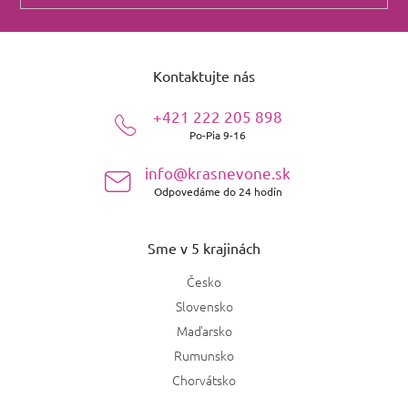
Z
á
Kontaktujte nás
p
ä
+421 222 205 898
t
Po-Pia 9-16
i
e
info@krasnevone.sk
Odpovedáme do 24 hodín
Sme v 5 krajinách
Česko
Slovensko
Maďarsko
Rumunsko
Chorvátsko