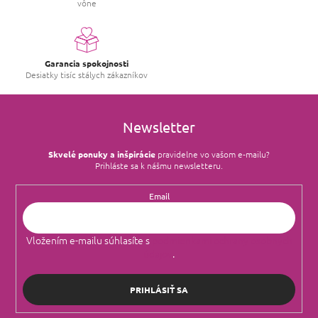
vône
Garancia spokojnosti
Desiatky tisíc stálych zákazníkov
Newsletter
Skvelé ponuky a inšpirácie
pravidelne vo vašom e‑mailu?
Prihláste sa k nášmu newsletteru.
Email
Vložením e-mailu súhlasíte s
podmienkami ochrany osobných
údajov
.
PRIHLÁSIŤ SA