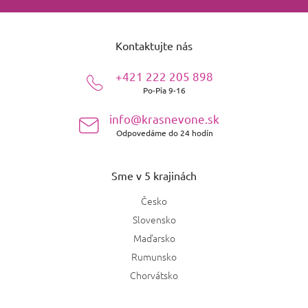
Z
á
Kontaktujte nás
p
ä
+421 222 205 898
t
Po-Pia 9-16
i
e
info@krasnevone.sk
Odpovedáme do 24 hodín
Sme v 5 krajinách
Česko
Slovensko
Maďarsko
Rumunsko
Chorvátsko