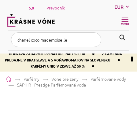
Prejsť
EUR
na
5,0
Prevodník
obsah
NÁKUP
KOŠÍK
•
DOPRAVA ZADARMO PRI NÁKUPE NAD 59 EUR
2 KAMENNÁ
•
PREDAJNE V BRATISLAVE A 5 VOŇAVKOMATOV NA SLOVENSKU
•
PARFÉMY UNIQ V ZĽAVE AŽ 50 %
Domov
Parfémy
Vône pre ženy
Parfémované vody
SAPHIR - Prestige
Parfémovaná voda
SAPHIR - Prestige
Parfémovaná
voda
Bergamot
Kvetinová
Citrusová
Priemerné
311 hodnotení
Podrobnosti hodnotenia
Značka:
SAPHIR