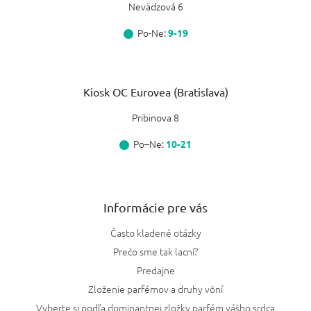
Nevädzová 6
Po-Ne:
9-19
Kiosk OC Eurovea (Bratislava)
Pribinova 8
Po–Ne:
10-21
Informácie pre vás
Často kladené otázky
Prečo sme tak lacní?
Predajne
Zloženie parfémov a druhy vôní
Vyberte si podľa dominantnej zložky parfém vášho srdca