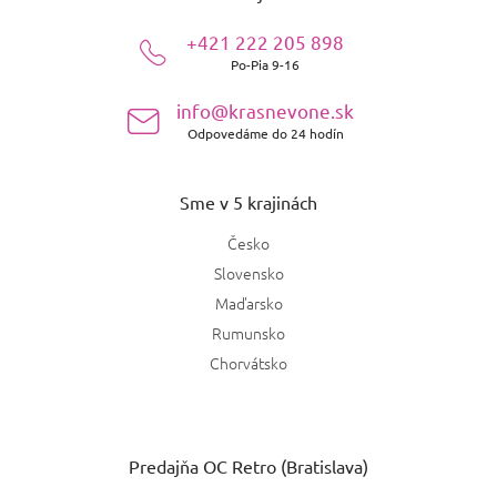
ä
+421 222 205 898
t
Po-Pia 9-16
i
e
info@krasnevone.sk
Odpovedáme do 24 hodín
Sme v 5 krajinách
Česko
Slovensko
Maďarsko
Rumunsko
Chorvátsko
Predajňa OC Retro (Bratislava)