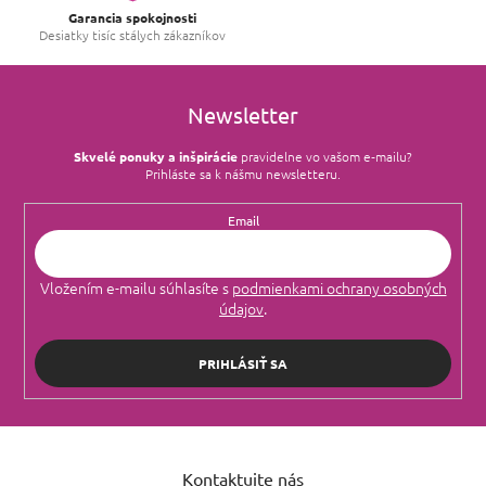
s
Garancia spokojnosti
u
Desiatky tisíc stálych zákazníkov
Newsletter
Skvelé ponuky a inšpirácie
pravidelne vo vašom e‑mailu?
Prihláste sa k nášmu newsletteru.
Email
Vložením e-mailu súhlasíte s
podmienkami ochrany osobných
údajov
.
PRIHLÁSIŤ SA
Z
á
Kontaktujte nás
p