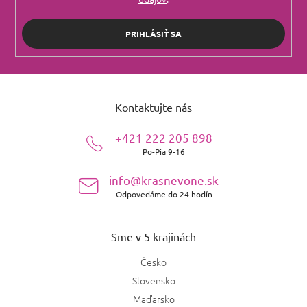
PRIHLÁSIŤ SA
Z
á
Kontaktujte nás
p
ä
+421 222 205 898
t
Po-Pia 9-16
i
e
info@krasnevone.sk
Odpovedáme do 24 hodín
Sme v 5 krajinách
Česko
Slovensko
Maďarsko