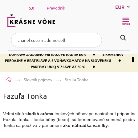
Prejsť
EUR
na
5,0
Prevodník
obsah
NÁKUP
KOŠÍK
•
DOPRAVA ZADARMO PRI NÁKUPE NAD 59 EUR
2 KAMENNÁ
•
PREDAJNE V BRATISLAVE A 5 VOŇAVKOMATOV NA SLOVENSKU
•
PARFÉMY UNIQ V ZĽAVE AŽ 50 %
Domov
Slovník pojmov
Fazuľa Tonka
Fazuľa Tonka
Veľmi silná 
sladká aróma
 tonkových bôbov po nastrúhaní pripomína 
Fazuľa Tonka - tonka bôby (bean), sú fermentované semená plodov vys
Tonka sa používa v parfumérii
 ako náhradka vanilky.