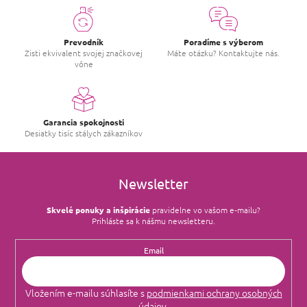
Prevodník
Poradíme s výberom
Zisti ekvivalent svojej značkovej
Máte otázku? Kontaktujte nás.
vône
Garancia spokojnosti
Desiatky tisíc stálych zákazníkov
Newsletter
Skvelé ponuky a inšpirácie
pravidelne vo vašom e‑mailu?
Prihláste sa k nášmu newsletteru.
Email
Vložením e-mailu súhlasíte s
podmienkami ochrany osobných
údajov
.