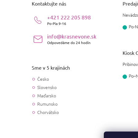
ä
Kontaktujte nás
Predajň
t
i
Nevädzo
+421 222 205 898
e
Po-Pia 9-16
Po-N
info@krasnevone.sk
Odpovedáme do 24 hodín
Kiosk O
Pribinov
Sme v 5 krajinách
Po–
Česko
Slovensko
Maďarsko
Rumunsko
Chorvátsko