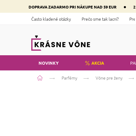
Prejsť
•
DOPRAVA ZADARMO PRI NÁKUPE NAD 59 EUR
2
na
obsah
Často kladené otázky
Prečo sme tak lacní?
Pre
NOVINKY
AKCIA
PA
Domov
Parfémy
Vône pre ženy