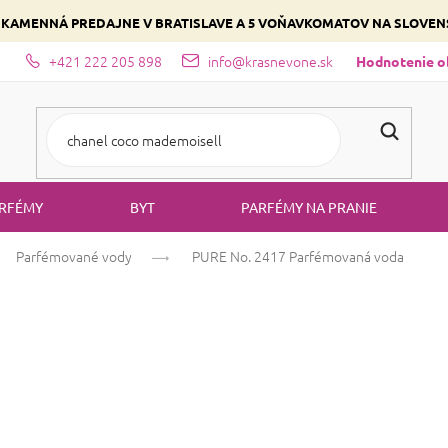
 KAMENNÁ PREDAJNE V BRATISLAVE A 5 VOŇAVKOMATOV NA SLOVE
+421 222 205 898
info@krasnevone.sk
dajne
Zloženie parfémov a druhy vôní
Vyberte si podľa domina
Hodnotenie 
RFÉMY
BYT
PARFÉMY NA PRANIE
Parfémované vody
PURE No. 2417
Parfémovaná voda
PURE No. 2417
Vanilka
Kvetinová
Ovocná
Priemerné
32 hodnotení
Podrobnosti hodn
hodnotenie
produktu