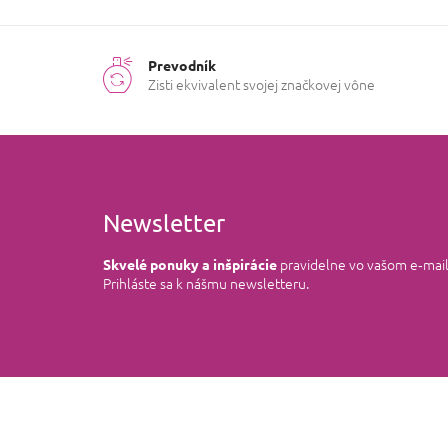
Prevodník
Zisti ekvivalent svojej značkovej vône
Newsletter
pravidelne vo vašom e‑mai
Skvelé ponuky a inšpirácie
Prihláste sa k nášmu newsletteru.
Z
á
p