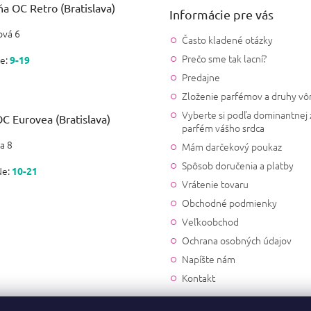
a OC Retro (Bratislava)
|
15.11.2023
Informácie pre vás
Hodnotenie produktu je 5 z 5
Som nadmieru spokojná s vôň
vá 6
Často kladené otázky
Prečo sme tak lacní?
e:
9-19
Petra Voznakova
Predajne
|
12.11.2023
Hodnotenie produktu je 5 z 5
Zloženie parfémov a druhy vô
Nevonia ako originál, na zaci
Vyberte si podľa dominantnej 
C Eurovea (Bratislava)
parfém vášho srdca
a 8
Mám darčekový poukaz
Lýdia Kopčová
|
30.10.2023
Spôsob doručenia a platby
Hodnotenie produktu je 3 z 5
Ne:
10-21
Vôňa dobrá, avšak sklamanie
Vrátenie tovaru
Obchodné podmienky
Veľkoobchod
Ing. Márta Földesová
|
Ochrana osobných údajov
20.3.2023
Hodnotenie produktu je 5 z 5
Krásna vôňa, presne ako ori
Napíšte nám
Kontakt
Aďa