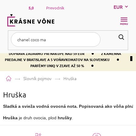
Prejsť
EUR
na
5,0
Prevodník
obsah
NÁKUP
KOŠÍK
•
DOPRAVA ZADARMO PRI NÁKUPE NAD 59 EUR
2 KAMENNÁ
•
PREDAJNE V BRATISLAVE A 5 VOŇAVKOMATOV NA SLOVENSKU
•
PARFÉMY UNIQ V ZĽAVE AŽ 50 %
Domov
Slovník pojmov
Hruška
Hruška
Sladká a svieža vodná ovocná nota. Popisovaná ako vôňa plná r
Hruška
 je druh ovocia, plod 
hrušky
.