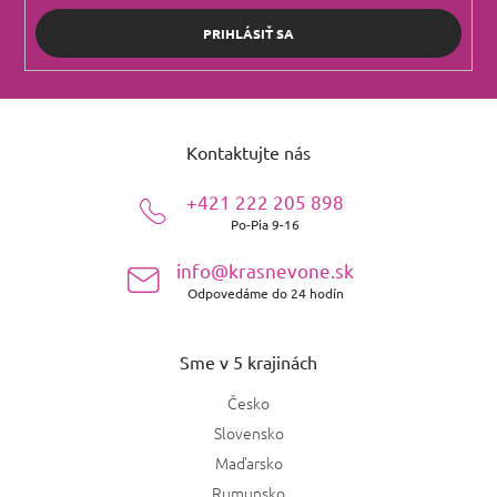
PRIHLÁSIŤ SA
Z
á
Kontaktujte nás
p
ä
+421 222 205 898
t
Po-Pia 9-16
i
e
info@krasnevone.sk
Odpovedáme do 24 hodín
Sme v 5 krajinách
Česko
Slovensko
Maďarsko
Rumunsko