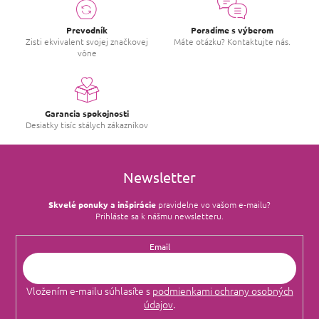
Prevodník
Poradíme s výberom
Zisti ekvivalent svojej značkovej
Máte otázku? Kontaktujte nás.
vône
Garancia spokojnosti
Desiatky tisíc stálych zákazníkov
Newsletter
Skvelé ponuky a inšpirácie
pravidelne vo vašom e‑mailu?
Prihláste sa k nášmu newsletteru.
Email
Vložením e-mailu súhlasíte s
podmienkami ochrany osobných
údajov
.