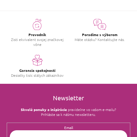
Prevodník
Poradíme s výberom
Zisti ekvivalent svojej značkovej
Máte otázku? Kontaktujte nás.
vône
Garancia spokojnosti
Desiatky tisíc stálych zákazníkov
Newsletter
Skvelé ponuky a inšpirácie
pravidelne vo vašom e‑mailu?
Prihláste sa k nášmu newsletteru.
Email