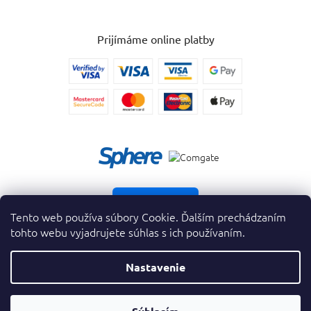
Prijímáme online platby
Vrátiť tovar
Tento web používa súbory Cookie. Ďalším prechádzaním
tohto webu vyjadrujete súhlas s ich používaním.
Nastavenie
Copyright 2026
. Všetky práva vyhradené.
krasnevone.sk
Prevodník