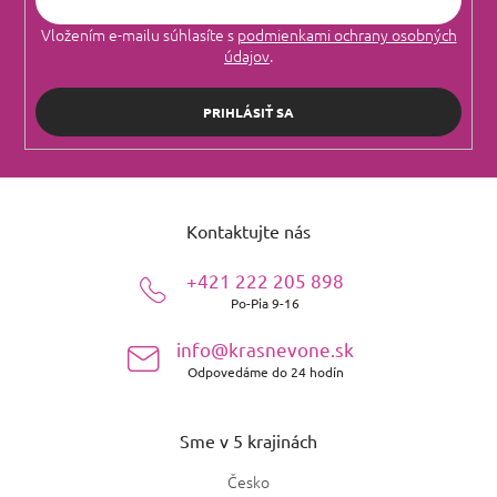
Vložením e-mailu súhlasíte s
podmienkami ochrany osobných
údajov
.
PRIHLÁSIŤ SA
Z
á
Kontaktujte nás
p
ä
+421 222 205 898
t
Po-Pia 9-16
i
e
info@krasnevone.sk
Odpovedáme do 24 hodín
Sme v 5 krajinách
Česko