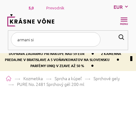
Prejsť
EUR
na
5,0
Prevodník
obsah
NÁKUP
KOŠÍK
•
DOPRAVA ZADARMO PRI NÁKUPE NAD 59 EUR
2 KAMENNÁ
•
PREDAJNE V BRATISLAVE A 5 VOŇAVKOMATOV NA SLOVENSKU
•
PARFÉMY UNIQ V ZĽAVE AŽ 50 %
Domov
Kozmetika
Sprcha a kúpeľ
Sprchové gely
PURE No. 2481
Sprchový gél 200 ml
PURE No. 2481
Sprchový gél 200
ml
Priemerné
Neohodnotené
Podrobnosti hodnotenia
Značka:
PURE
hodnotenie
produktu