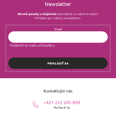
Newsletter
Skvelé ponuky a inšpirácie
pravidelne vo vašom e‑mailu?
Prihláste sa k nášmu newsletteru.
Email
Vložením e-mailu súhlasíte s
podmienkami ochrany osobných
údajov
.
PRIHLÁSIŤ SA
Z
á
Kontaktujte nás
p
ä
+421 222 205 898
t
Po-Pia 9-16
i
e