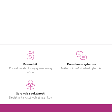
Buďte prvý, kto napíše príspevok k tejto položke.
PRIDAŤ HODNOTENIE
Prevodník
Poradíme s výberom
Zisti ekvivalent svojej značkovej
Máte otázku? Kontaktujte nás.
vône
Garancia spokojnosti
Desiatky tisíc stálych zákazníkov