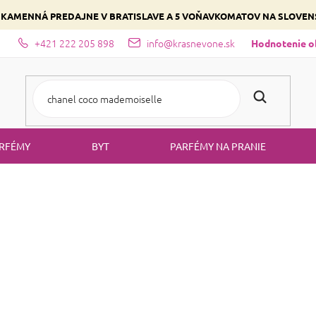
 KAMENNÁ PREDAJNE V BRATISLAVE A 5 VOŇAVKOMATOV NA SLOVE
+421 222 205 898
info@krasnevone.sk
dajne
Zloženie parfémov a druhy vôní
Vyberte si podľa domina
Hodnotenie 
RFÉMY
BYT
PARFÉMY NA PRANIE
PARFÉMY
e-shope
!
KrasneVone.sk si tú pravú vôňu vyberie
každý z vás
Naj
e
. V ponuke nájdete nielen ľahké a vyvážené
toaletn
najlepšie ceny
parfémované vody
od značiek
a
. Ak veľa cestujete,
PURE
SAPHIR