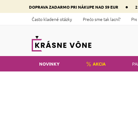
Prejsť
•
DOPRAVA ZADARMO PRI NÁKUPE NAD 59 EUR
2
na
obsah
Často kladené otázky
Prečo sme tak lacní?
Pre
NOVINKY
AKCIA
PA
Domov
Parfémy
B
o
Cena
č
n
€
1
€
25
ý
V 
p
ti
a
n