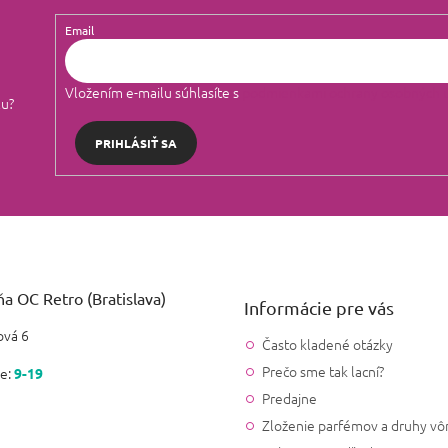
Email
Vložením e-mailu súhlasíte s
podmienkami ochrany osobných 
lu?
PRIHLÁSIŤ SA
a OC Retro (Bratislava)
Informácie pre vás
vá 6
Často kladené otázky
Prečo sme tak lacní?
e:
9-19
Predajne
Zloženie parfémov a druhy vô