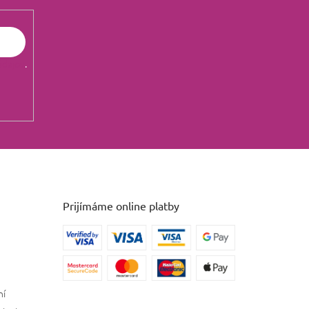
údajov
.
Prijímáme online platby
ní